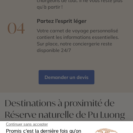
chargeons de tout. Il ne vous reste plus
qu’à partir !
Partez l’esprit léger
04
Votre carnet de voyage personnalisé
contient les informations essentielles.
Sur place, notre conciergerie reste
disponible 24/7
Demander un devis
Destinations à proximité de
Réserve naturelle de Pu Luong