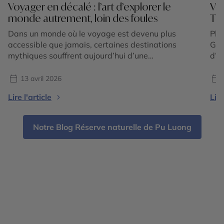
Voyager en décalé : l’art d’explorer le
Voy
monde autrement, loin des foules
Th
Dans un monde où le voyage est devenu plus
Plo
accessible que jamais, certaines destinations
Gui
mythiques souffrent aujourd’hui d’une
d’A
fréquentation intense. Files d’attente
Tha
interminables, sites bondés dès les premières
cul
13 avril 2026
heures de la journée, expériences parfois
tra
Lire l'article
Lire
standardisées… le sentiment d’évasion peut
ver
rapidement laisser place à une forme de
Vie
frustration. Et si la vraie solution était de voyager
Notre Blog Réserve naturelle de Pu Luong
[…]