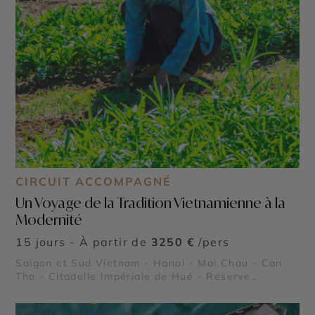
CIRCUIT ACCOMPAGNÉ
Un Voyage de la Tradition Vietnamienne à la
Modernité
15 jours - À partir de
3250 €
/pers
Saïgon et Sud Vietnam - Hanoi - Mai Chau - Can
Tho - Citadelle Impériale de Hué - Réserve
naturelle de Pu Luong