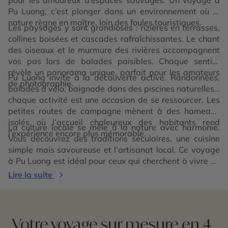
Pu Luong, c’est plonger dans un environnement où la
nature règne en maître, loin des foules touristiques.
Les paysages y sont grandioses : rizières en terrasses,
collines boisées et cascades rafraîchissantes. Le chant
des oiseaux et le murmure des rivières accompagnent
vos pas lors de balades paisibles. Chaque sentier
révèle un panorama unique, parfait pour les amateurs
Pu Luong invite à la découverte active. Randonnées,
de photographie.
balades à vélo, baignade dans des piscines naturelles…
chaque activité est une occasion de se ressourcer. Les
petites routes de campagne mènent à des hameaux
isolés où l’accueil chaleureux des habitants rend
La culture locale se mêle à la nature avec harmonie.
l’expérience encore plus mémorable.
Vous découvrez des traditions séculaires, une cuisine
simple mais savoureuse et l’artisanat local. Ce voyage
à Pu Luong est idéal pour ceux qui cherchent à vivre un
Vietnam
authentique et intact.
Lire la suite
Votre voyage sur mesure en 4