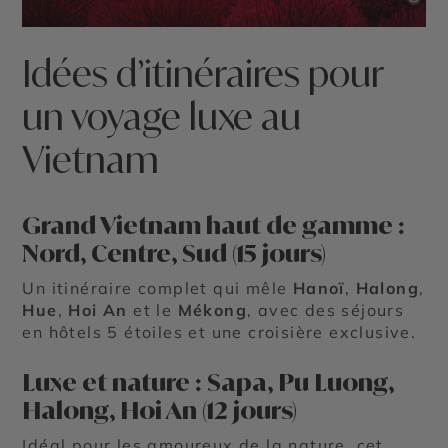
Idées d’itinéraires pour
un voyage luxe au
Vietnam
Grand Vietnam haut de gamme :
Nord, Centre, Sud (15 jours)
Un itinéraire complet qui mêle
Hanoï
,
Halong
,
Hue
,
Hoi An
et le
Mékong
, avec des séjours
en hôtels 5 étoiles et une croisière exclusive.
Luxe et nature : Sapa, Pu Luong,
Halong, Hoi An (12 jours)
Idéal pour les amoureux de la nature, cet