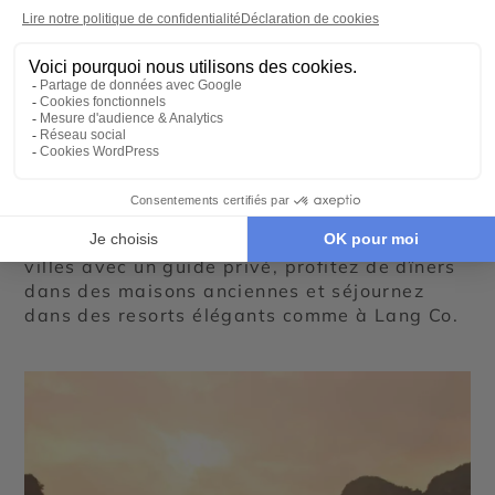
kayak dans des criques secrètes.
Hué et Hoi An : culture impériale
et charme colonial
Hué
, ancienne capitale impériale, séduit par
ses palais, ses pagodes et ses tombeaux
royaux. Hoi An, classée UNESCO, enchante
par ses maisons colorées et son atmosphère
coloniale. En version luxe, vous explorez ces
villes avec un guide privé, profitez de dîners
dans des maisons anciennes et séjournez
dans des resorts élégants comme à Lang Co.