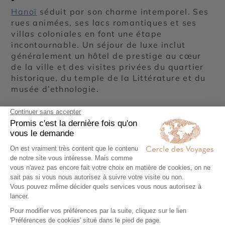
Hanoï
séduit par son charme intemporel. Ses
rues animées, ses lacs romantiques et ses
villas coloniales en font une étape
incontournable. Un séjour de luxe inclut
généralement un hôtel de prestige au cœur
de la ville et des visites privées du quartier
historique, du temple de la Littérature et du
musée d’ethnologie.
Baie d’Halong : croisière privée
parmi les pains de sucre
Classée au patrimoine mondial de l’UNESCO,
la
baie d’Halong
est une merveille naturelle.
Un voyage de luxe au Vietnam inclut une
croisière privée sur une jonque haut de
gamme, permettant d’admirer les îlots
karstiques dans un confort absolu. Vous
profitez d’un chef à bord, de cabines
raffinées et d’activités exclusives comme le