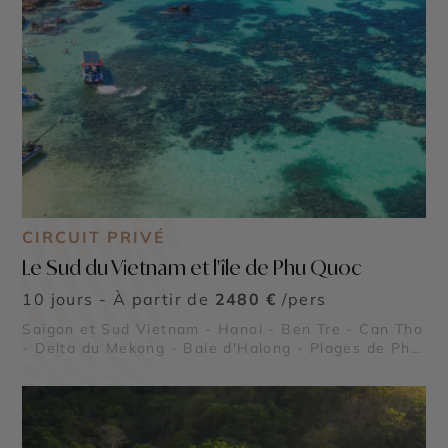
CIRCUIT PRIVÉ
Le Sud du Vietnam et l'île de Phu Quoc
10 jours - À partir de
2480 €
/pers
Saïgon et Sud Vietnam - Hanoi - Ben Tre - Can Tho
- Delta du Mekong - Baie d'Halong - Plages de Phu
Quoc