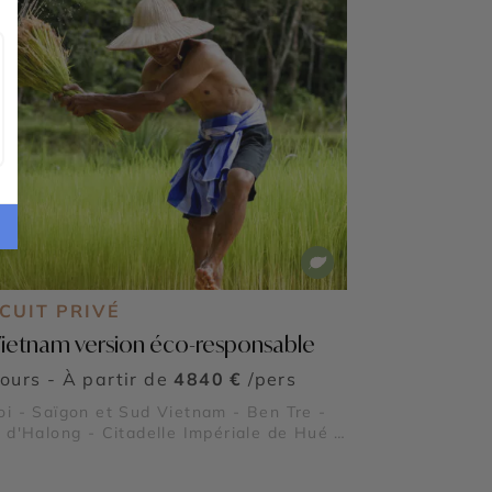
CUIT PRIVÉ
Vietnam version éco-responsable
jours - À partir de
4840 €
/pers
i - Saïgon et Sud Vietnam - Ben Tre -
 d'Halong - Citadelle Impériale de Hué -
ont Japonais - Rizières en terrasse de
 - Village de Tra Que