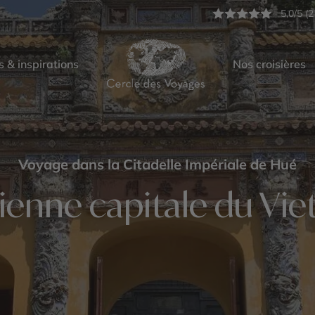
5,0/5 (2
s & inspirations
Nos croisières
Voyage dans la Citadelle Impériale de Hué
cienne capitale du Vi