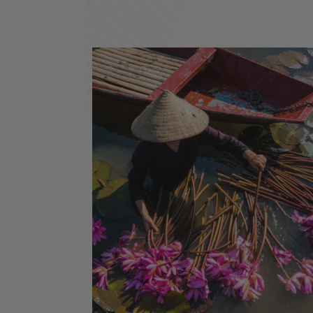
Citadelle Impériale de Hué - Temple de l
Littérature - La rivière des Parfums - Vi
de Pêcheurs de Lang Co - Le Pont Japon
- Pagode de la dame Céleste - Village d
Que - Ninh Binh, la Baie d'Halong Terres