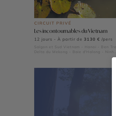
CIRCUIT PRIVÉ
Les incontournables du Vietnam
12 jours - À partir de
3130 €
/pers
Saïgon et Sud Vietnam - Hanoi - Ben Tre
Delta du Mekong - Baie d'Halong - Ninh
Binh, la Baie d'Halong Terrestre - Citade
Impériale de Hué - La rivière des Parfum
Pagode de la dame Céleste - Village de
Pêcheurs de Lang Co - Le Pont Japonais
Village de Tra Que