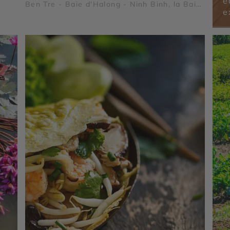
é
a
Ben Tre - Baie d'Halong - Ninh Binh, la Baie
llage
e
d'Halong Terrestre - Delta du Mekong - Le
ais
Pont Japonais - Village de Tra Que -
e Tra
Citadelle Impériale de Hué - Temple de la
tre
Littérature