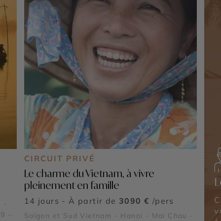
CIRCUIT PRIVÉ
Le charme du Vietnam, à vivre
L
pleinement en famille
C
14 jours - À partir de
3090 €
/pers
 -
v
g -
Saïgon et Sud Vietnam - Hanoi - Mai Chau -