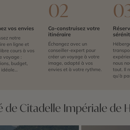
1
02
0
ez vos envies
Co-construisez votre
Réserv
itinéraire
séréni
sez notre
Échangez avec un
Héberg
re en ligne et
conseiller-expert pour
transpor
libre cours à vos
créer un voyage à votre
expérie
e voyage :
image, adapté à vos
nous no
tions, budget,
envies et à votre rythme.
tout. Il
 idéale…
qu’à par
é de Citadelle Impériale de 