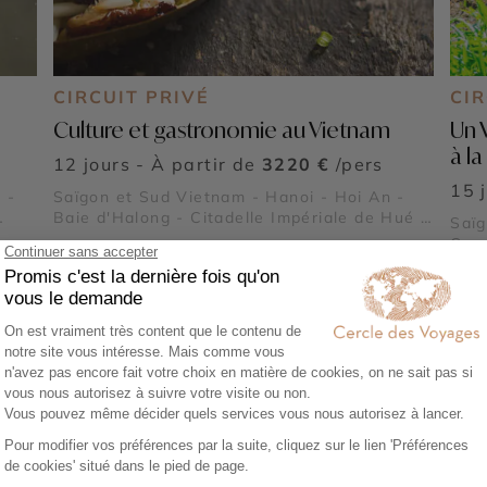
CIRCUIT PRIVÉ
CI
Culture et gastronomie au Vietnam
Un 
à l
12 jours - À partir de
3220 €
/pers
15 
 -
Saïgon et Sud Vietnam - Hanoi - Hoi An -
Baie d'Halong - Citadelle Impériale de Hué -
Saïg
lle
Temple de la Littérature - Village de
Can 
s -
Pêcheurs de Lang Co - Le Pont Japonais
Rése
 -