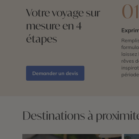
0
Votre voyage sur
mesure en 4
Exprim
étapes
Remplis
formulai
laissez 
rêves d
inspira
Demander un devis
période
Destinations à proximit