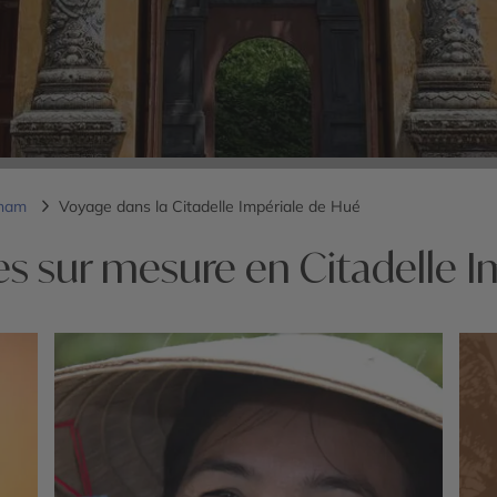
tnam
Voyage dans la Citadelle Impériale de Hué
es sur mesure en Citadelle I