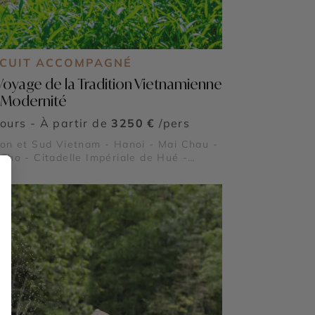
RCUIT ACCOMPAGNÉ
Voyage de la Tradition Vietnamienne
a Modernité
jours - À partir de
3250 €
/pers
on et Sud Vietnam - Hanoi - Mai Chau -
Tho - Citadelle Impériale de Hué -
rve naturelle de Pu Luong