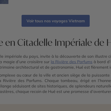
Pêcheurs de Lang Co - Temples d'Angkor -
Citadelle Impériale de Hué - Temple de la
Littérature - Le Pont Japonais - Tonlé Sap -
Banteay Srei - Ta Prohm
Voir tous nos voyages Vietnam
e en Citadelle Impériale de 
ale impériale du pays, invite à la découverte de son illustre 
la magie d’une croisière sur
la Rivière des Parfums
à bord d’
trimoine architectural et de gastronomie, Hué est fièrement
omplexe au cœur de la ville et ancien siège de la puissant
a Rivière des Parfums. Chaque tombeau, érigé en l’honneu
élange séduisant de sites historiques, de splendeurs naturel
monastères, chaque recoin de Hué est une promesse d’aventur