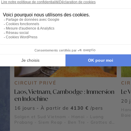
CIRCUIT PRIVÉ
CIR
Laos, Vietnam, Cambodge : Immersion
Le 
en Indochine
20 
16 jours - À partir de
4130 €
/pers
Hano
Baie
Saïgon et Sud Vietnam - Hanoi - Luang
Le P
Prabang - Siem Reap - Ben Tre - Grottes de
Sapa
Pak Ou - Chutes de Kuang Sy - Village de