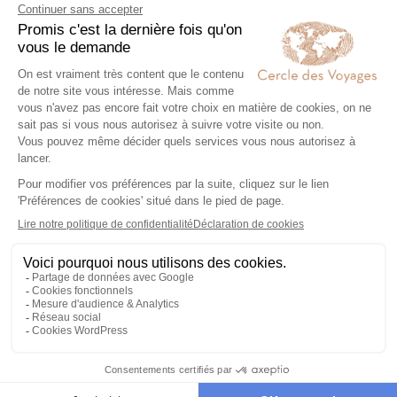
Chez Cercle des Voyages,
nous concevons des voyages
100% personnalisables, en
collaboration étroite avec nos
voyageurs.
2
Engagement local et
responsabilité sociale
Nous collaborons
exclusivement avec des
partenaires locaux de
confiance, pour un tourisme
responsable, éthique,
authentique et de qualité.
3