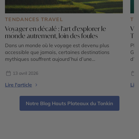
TENDANCES TRAVEL
TE
Voyager en décalé : l’art d’explorer le
Voy
monde autrement, loin des foules
Th
Dans un monde où le voyage est devenu plus
Plo
accessible que jamais, certaines destinations
Gui
mythiques souffrent aujourd’hui d’une
d’A
fréquentation intense. Files d’attente
Tha
interminables, sites bondés dès les premières
cul
13 avril 2026
heures de la journée, expériences parfois
tra
Lire l'article
Lire
standardisées… le sentiment d’évasion peut
ver
rapidement laisser place à une forme de
Vie
frustration. Et si la vraie solution était de voyager
Notre Blog Hauts Plateaux du Tonkin
[…]