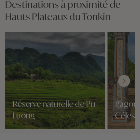
Destinations à proximité de
Hauts Plateaux du Tonkin
Réserve naturelle de Pu
Pagode
Luong
Célest
Nos 0 idées voyage
Nos 0 idées vo