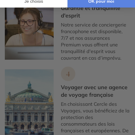
Garantie et tranquillité
d'esprit
Notre service de conciergerie
francophone est disponible,
7/7 et nos assurances
Premium vous offrent une
tranquillité d'esprit vous
couvrant en cas d’imprévu.
4
Voyager avec une agence
de voyage française
En choisissant Cercle des
Voyages, vous bénéficiez de la
protection des
consommateurs des lois
françaises et européennes. De