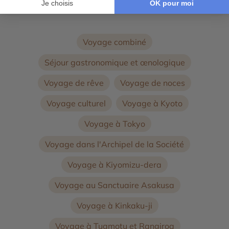
14 jours et 12 nuits
Voyage combiné
Séjour gastronomique et œnologique
Voyage de rêve
Voyage de noces
Voyage culturel
Voyage à Kyoto
Voyage à Tokyo
Voyage dans l'Archipel de la Société
Voyage à Kiyomizu-dera
Voyage au Sanctuaire Asakusa
Voyage à Kinkaku-ji
Voyage à Tuamotu et Rangiroa