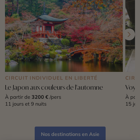
CIRCUIT INDIVIDUEL EN LIBERTÉ
CIRC
Le Japon aux couleurs de l'automne
Voyag
À partir de
3200 €
/pers
À part
11 jours et 9 nuits
15 jou
Nos destinations en Asie