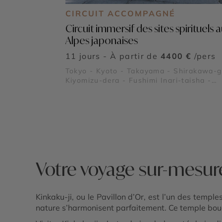
CIRCUIT ACCOMPAGNÉ
Circuit immersif des sites spirituels 
Alpes japonaises
11 jours - À partir de
4400 €
/pers
Tokyo - Kyoto - Takayama - Shirakawa-g
Kiyomizu-dera - Fushimi Inari-taisha -
Kinkaku-ji - Shibuya - Ginza - Asakusa -
Mont Fuji - Kamikōchi
Votre voyage sur-mesure
Kinkaku-ji, ou le Pavillon d’Or, est l’un des templ
nature s’harmonisent parfaitement. Ce temple boud