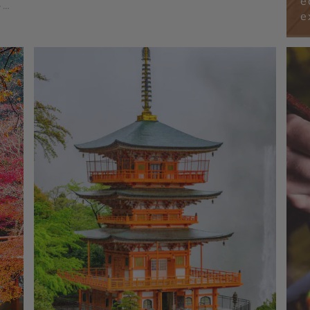
é
-
e