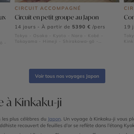
CIRCUIT ACCOMPAGNÉ
CIR
aux
Circuit en petit groupe au Japon
Com
14 jours - À partir de
5390 €
/pers
19 
Tokyo - Osaka - Kyoto - Nara - Kobé -
Toky
Takayama - Himeji - Shirakawa-gō -
Kink
ō -
Kiyomizu-dera - Fushimi Inari-taisha -
Kinkaku-ji - Arashiyama - Asakusa
Voir tous nos voyages Japon
 à Kinkaku-ji
es les plus célèbres du
Japon
. Un voyage à Kinkaku-ji vous pl
dhiste recouvert de feuilles d’or se reflète dans l’étang K