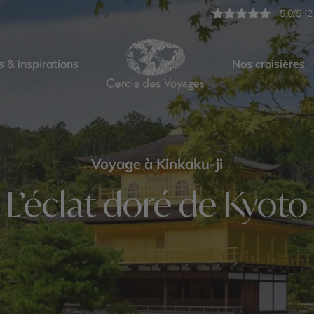
5,0/5 (2
s & inspirations
Nos croisières
Voyage à Kinkaku-ji
L’éclat doré de Kyoto