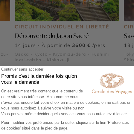
É
CIRCUIT INDIVIDUEL EN LIBERTÉ
CIR
Découverte du Japon Sacré
Sav
14 jours - À partir de
3600 €
/pers
13 
izu-
Osaka - Kyoto - Kiyomizu-dera - Fushimi
Toky
©
Inari-taisha - Kinkaku-ji
Shir
Asa