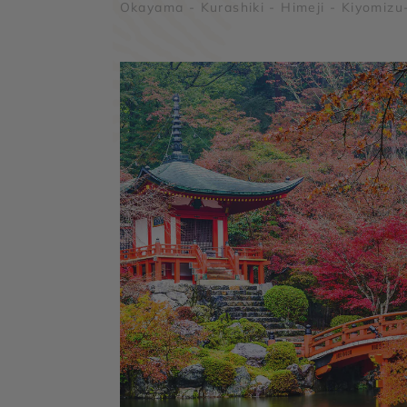
Okayama - Kurashiki - Himeji - Kiyomizu
dera - Kinkaku-ji - Ginza - Asakusa