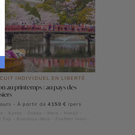
CUIT INDIVIDUEL EN LIBERTÉ
on au printemps : au pays des
siers
jours - À partir de
4150 €
/pers
o - Kyoto - Osaka - Nara - Himeji -
 Fuji - Kiyomizu-dera - Fushimi Inari-
ha - Kinkaku-ji - Arashiyama - Shibuya -
za