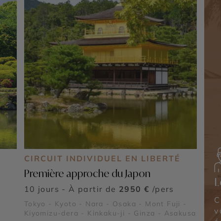
É
CIRCUIT INDIVIDUEL EN LIBERTÉ
Première approche du Japon
L
10 jours - À partir de
2950 €
/pers
C
Tokyo - Kyoto - Nara - Osaka - Mont Fuji -
v
Kiyomizu-dera - Kinkaku-ji - Ginza - Asakusa