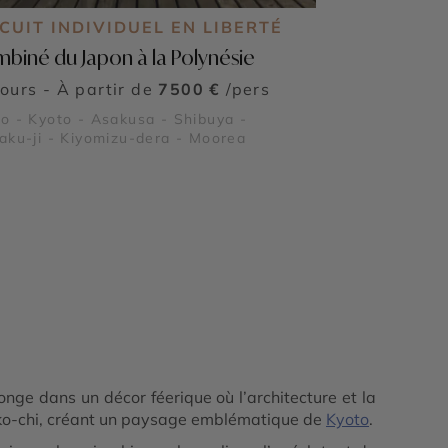
CUIT INDIVIDUEL EN LIBERTÉ
biné du Japon à la Polynésie
jours - À partir de
7500 €
/pers
o - Kyoto - Asakusa - Shibuya -
aku-ji - Kiyomizu-dera - Moorea
onge dans un décor féerique où l’architecture et la
yoko-chi, créant un paysage emblématique de
Kyoto
.