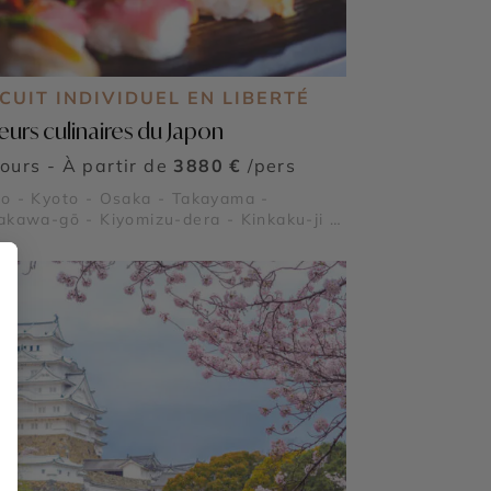
CUIT INDIVIDUEL EN LIBERTÉ
eurs culinaires du Japon
jours - À partir de
3880 €
/pers
o - Kyoto - Osaka - Takayama -
akawa-gō - Kiyomizu-dera - Kinkaku-ji -
kusa