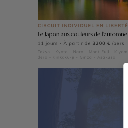
CIRCUIT INDIVIDUEL EN LIBERT
Le Japon aux couleurs de l'automne
11 jours - À partir de
3200 €
/pers
Tokyo - Kyoto - Nara - Mont Fuji - Kiyom
dera - Kinkaku-ji - Ginza - Asakusa