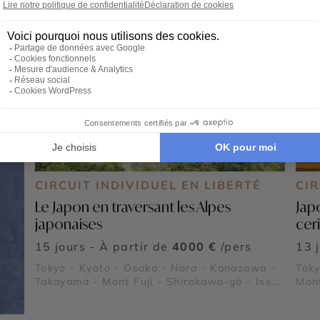
CIRCUIT INDIVIDUEL EN LIBERTÉ
CIR
Le Japon en traversant les Alpes
Jap
japonaises
ceri
15 jours - À partir de
4000 €
/pers
13 
Tokyo - Kyoto - Osaka - Nara - Kanazawa -
Toky
Takayama - Mont Fuji - Shirakawa-gō - Ise-
Mont
Jingu - Kinkaku-ji - Shibuya - Asakusa -
tais
Kamikōchi
Gin