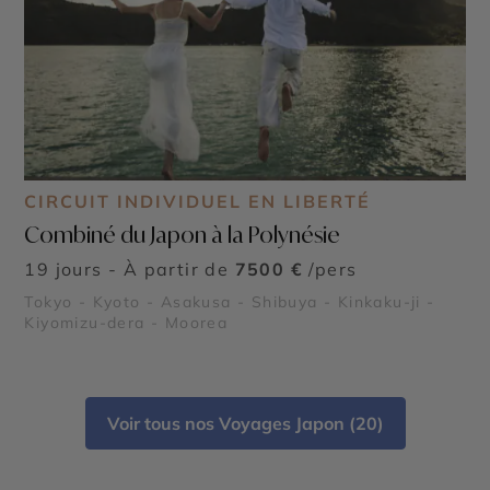
CIRCUIT INDIVIDUEL EN LIBERTÉ
Combiné du Japon à la Polynésie
19 jours - À partir de
7500 €
/pers
Tokyo - Kyoto - Asakusa - Shibuya - Kinkaku-ji -
Kiyomizu-dera - Moorea
Voir tous nos Voyages Japon (20)