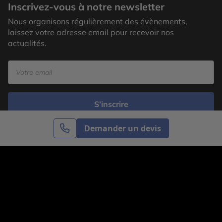
Inscrivez-vous à notre newsletter
Nous organisons régulièrement des évènements,
laissez votre adresse email pour recevoir nos
actualités.
S’inscrire
Demander un devis
Cercle des Voyages est une agence de voyage
spécialisée dans le sur-mesure, appartenant au groupe
Cercle des Vacances. Grâce à notre expertise et notre
passion du voyage, nous sommes là pour vous aider à
réaliser le voyage de vos rêves. Notre équipe est à
votre écoute pour créer le voyage qui vous ressemble.