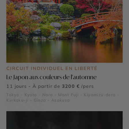
CIRCUIT INDIVIDUEL EN LIBERTÉ
Le Japon aux couleurs de l'automne
11 jours - À partir de
3200 €
/pers
Tokyo - Kyoto - Nara - Mont Fuji - Kiyomizu-dera -
©
Kinkaku-ji - Ginza - Asakusa