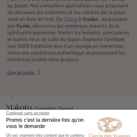
au Japon. Nos conseillers spécialistes vous proposent
de découvrir les traditions et les cultures de ce pays
situé en Asie de l’est. De
Tokyo
à
Osaka
, en passant
par
Kyoto
, découvrez les nombreux aspects de la
spiritualité japonaise. Visitez les temples, sanctuaires
et autres lieux de culte du Japon. Explorez l’archipel
aux 1000 traditions lors d’un voyage en immersion.
Vivez une expérience authentique en parcourant les
nombreux jardins zens du pays.
Lire la suite
Makoto,
Conseiller-Expert