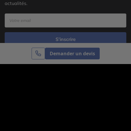
actualités.
S’inscrire
Demander un devis
Cercle des Voyages est une agence de voyage
spécialisée dans le sur-mesure, appartenant au groupe
Cercle des Vacances. Grâce à notre expertise et notre
passion du voyage, nous sommes là pour vous aider à
réaliser le voyage de vos rêves. Notre équipe est à
votre écoute pour créer le voyage qui vous ressemble.
Co-concevez votre voyage