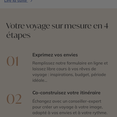
Lire la suite
temps et à vivre un
Japon
paisible et raffiné.
Votre voyage sur mesure en 4
étapes
Exprimez vos envies
01
Remplissez notre formulaire en ligne et
laissez libre cours à vos rêves de
voyage : inspirations, budget, période
idéale…
Co-construisez votre itinéraire
02
Échangez avec un conseiller-expert
pour créer un voyage à votre image,
adapté à vos envies et à votre rythme.