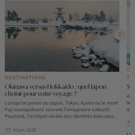
DESTINATIONS
TE
Okinawa versus Hokkaido : quel Japon
5 I
choisir pour votre voyage ?
Au 
les
Lorsqu'on pense au Japon, Tokyo, Kyoto ou le mont
quê
Fuji monopolisent souvent l'imaginaire collectif.
de 
Pourtant, l'archipel révèle des identités bien plus
tou
contrastées à travers Okinawa et Hokkaido, deux
diff
territoires aux antipodes l'un de l'autre. Au sud,
15 juin 2026
Lire