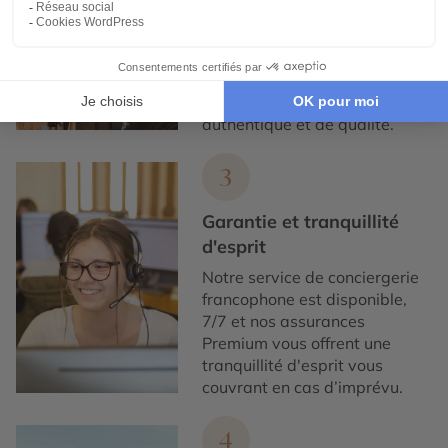
Nous collaborons
exclusivement avec des
partenaires locaux de
confiance, pour un tourisme
responsable, éthique,
authentique et de qualité.
3
Garantie et tranquillité
d'esprit
Notre service de conciergerie
francophone est disponible,
7/7 et nos assurances
Premium vous offrent une
tranquillité d'esprit vous
couvrant en cas d’imprévu.
4