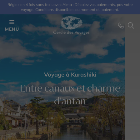
Réglez en 4 fois sans frais avec Alma : Décalez vos paiements, pas votre
voyage. Conditions disponibles au moment du paiement.
MENU
Voyage à Kurashiki
Entre canaux et charme
d’antan