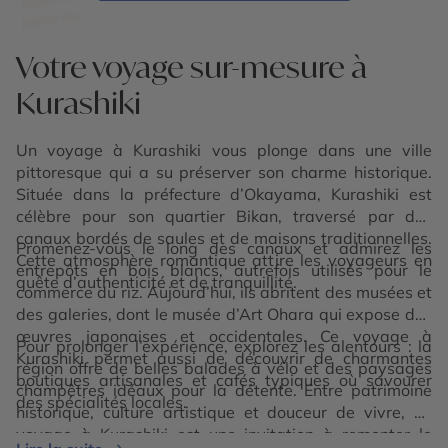
Votre voyage sur-mesure à
Kurashiki
Un voyage à Kurashiki vous plonge dans une ville
pittoresque qui a su préserver son charme historique.
Située dans la préfecture d’Okayama, Kurashiki est
célèbre pour son quartier Bikan, traversé par des
canaux bordés de saules et de maisons traditionnelles.
Promenez-vous le long des canaux et admirez les
Cette atmosphère romantique attire les voyageurs en
entrepôts en bois blancs, autrefois utilisés pour le
quête d’authenticité et de tranquillité.
commerce du riz. Aujourd’hui, ils abritent des musées et
des galeries, dont le musée d’Art Ohara qui expose des
œuvres japonaises et occidentales. Ce voyage à
Pour prolonger l’expérience, explorez les alentours : la
Kurashiki permet aussi de découvrir de charmantes
région offre de belles balades à vélo et des paysages
boutiques artisanales et cafés typiques où savourer
champêtres idéaux pour la détente. Entre patrimoine
des spécialités locales.
historique, culture artistique et douceur de vivre, un
voyage à Kurashiki est une invitation à remonter le