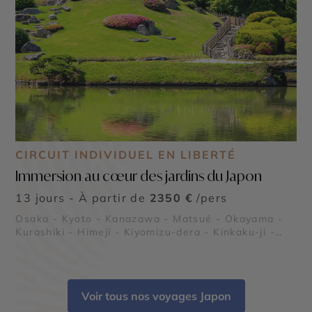
CIRCUIT INDIVIDUEL EN LIBERTÉ
Immersion au cœur des jardins du Japon
13 jours - À partir de
2350 €
/pers
Osaka - Kyoto - Kanazawa - Matsué - Okayama -
Kurashiki - Himeji - Kiyomizu-dera - Kinkaku-ji -
Ginza - Asakusa
Voir tous nos voyages Japon