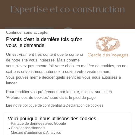
Expertise et co-construction
1
Expertise et co-
construction
Chez Cercle des Voyages,
nous concevons des voyages
100% personnalisables, en
collaboration étroite avec nos
voyageurs.
2
Engagement local et
responsabilité sociale