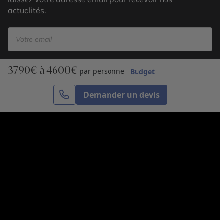
actualités.
3790€ à 4600€
S’inscrire
par personne
Budget
Demander un devis
Cercle des Voyages est une agence de voyage
spécialisée dans le sur-mesure, appartenant au groupe
Cercle des Vacances. Grâce à notre expertise et notre
passion du voyage, nous sommes là pour vous aider à
réaliser le voyage de vos rêves. Notre équipe est à
votre écoute pour créer le voyage qui vous ressemble.
Co-concevez votre voyage