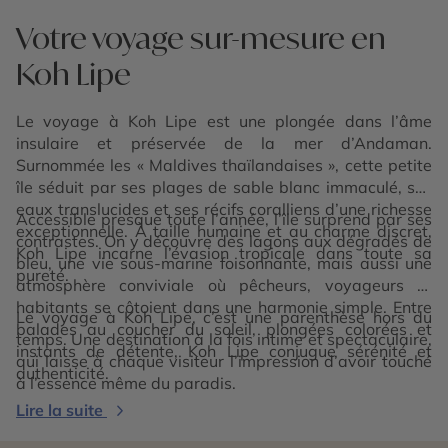
Votre voyage sur-mesure en
Koh Lipe
Le voyage à Koh Lipe est une plongée dans l’âme
insulaire et préservée de la mer d’Andaman.
Surnommée les « Maldives thaïlandaises », cette petite
île séduit par ses plages de sable blanc immaculé, ses
eaux translucides et ses récifs coralliens d’une richesse
Accessible presque toute l’année, l’île surprend par ses
exceptionnelle. À taille humaine et au charme discret,
contrastes. On y découvre des lagons aux dégradés de
Koh Lipe incarne l’évasion tropicale dans toute sa
bleu, une vie sous-marine foisonnante, mais aussi une
pureté.
atmosphère conviviale où pêcheurs, voyageurs et
habitants se côtoient dans une harmonie simple. Entre
Le voyage à Koh Lipe, c’est une parenthèse hors du
balades au coucher du soleil, plongées colorées et
temps. Une destination à la fois intime et spectaculaire,
instants de détente, Koh Lipe conjugue sérénité et
qui laisse à chaque visiteur l’impression d’avoir touché
authenticité.
à l’essence même du paradis.
Lire la suite