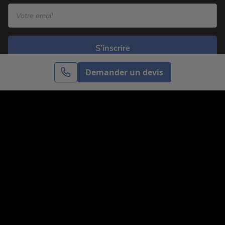
S’inscrire
Demander un devis
Cercle des Voyages est une agence de voyage
spécialisée dans le sur-mesure, appartenant au groupe
Cercle des Vacances. Grâce à notre expertise et notre
passion du voyage, nous sommes là pour vous aider à
réaliser le voyage de vos rêves. Notre équipe est à
votre écoute pour créer le voyage qui vous ressemble.
Co-concevez votre voyage
Nous contacter