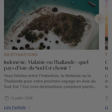
DESTINATIONS
TE
Indonésie, Malaisie ou Thaïlande : quel
Où 
pays d'Asie du Sud-Est choisir ?
tem
Vous hésitez entre l’Indonésie, la Malaisie ou la
Le 
Thaïlande pour votre prochain voyage en Asie du
éva
Sud-Est ? Ces trois destinations comptent parmi
int
les plus emblématiques de la région et offrent
et 
chacune une expérience unique. Entre volcans
for
13 juillet 2026
majestueux, temples ancestraux, rizières en
plu
Lire l'article
Lire
terrasses, plages paradisiaques, jungles tropicales
vis