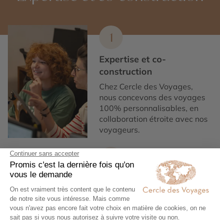
1
Expertise et co-
construction
Chez Cercle des Voyages,
nous concevons des voyages
100% personnalisables, en
collaboration étroite avec nos
voyageurs.
2
Engagement local et
responsabilité sociale
Nous collaborons
exclusivement avec des