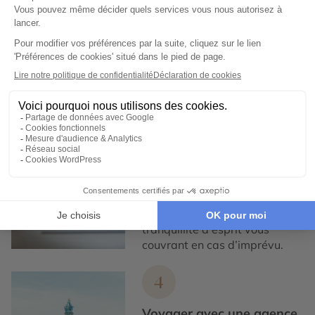
partenaires locaux de
confiance, pour un tourisme
responsable, éthique,
authentique et de qualité.
3
Garantie et tranquillité
d'esprit
Notre service de conciergerie
francophone est disponible,
7/7 et nos assurances
Premium vous offrent une
tranquillité d'esprit vous
couvrant en cas d’imprévu.
4
Voyager avec une agence