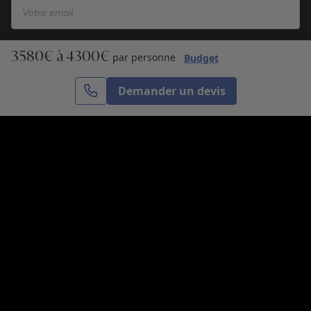
3580€ à 4300€
S’inscrire
par personne
Budget
Demander un devis
Cercle des Voyages est une agence de voyage
spécialisée dans le sur-mesure, appartenant au groupe
Cercle des Vacances. Grâce à notre expertise et notre
passion du voyage, nous sommes là pour vous aider à
réaliser le voyage de vos rêves. Notre équipe est à
votre écoute pour créer le voyage qui vous ressemble.
Co-concevez votre voyage
Nous contacter