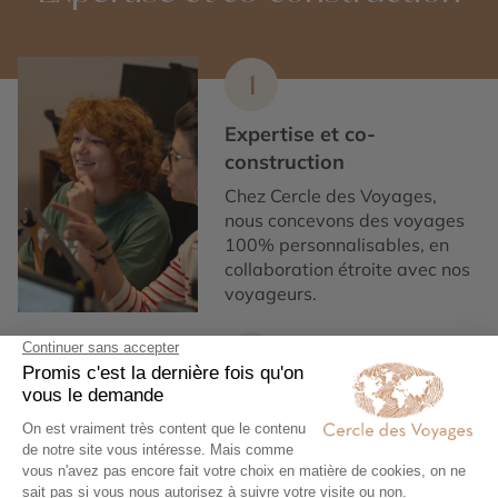
1
Expertise et co-
construction
Chez Cercle des Voyages,
nous concevons des voyages
100% personnalisables, en
collaboration étroite avec nos
voyageurs.
2
Engagement local et
responsabilité sociale
Nous collaborons
exclusivement avec des