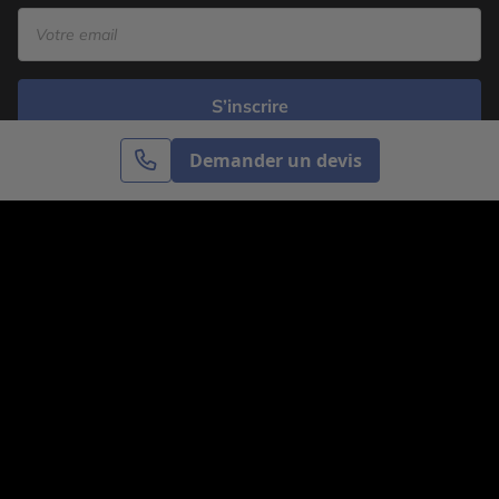
S’inscrire
Demander un devis
Cercle des Voyages est une agence de voyage
spécialisée dans le sur-mesure, appartenant au groupe
Cercle des Vacances. Grâce à notre expertise et notre
passion du voyage, nous sommes là pour vous aider à
réaliser le voyage de vos rêves. Notre équipe est à
votre écoute pour créer le voyage qui vous ressemble.
Co-concevez votre voyage
Nous contacter