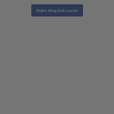
et villes cosmopolites, le choix dépend avant tout
lum
[…]
Notre Blog Koh Lanta