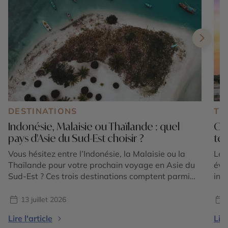
DESTINATIONS
TE
Indonésie, Malaisie ou Thaïlande : quel
Où 
pays d'Asie du Sud-Est choisir ?
tem
Vous hésitez entre l’Indonésie, la Malaisie ou la
Le 
Thaïlande pour votre prochain voyage en Asie du
éva
Sud-Est ? Ces trois destinations comptent parmi
int
les plus emblématiques de la région et offrent
et 
chacune une expérience unique. Entre volcans
for
13 juillet 2026
majestueux, temples ancestraux, rizières en
plu
Lire l'article
Lire
terrasses, plages paradisiaques, jungles tropicales
vis