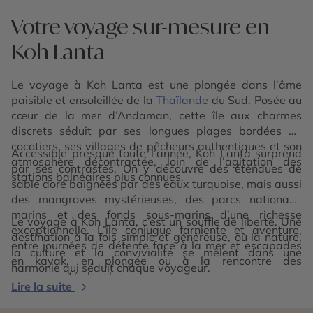
Votre voyage sur-mesure en
Koh Lanta
Le voyage à Koh Lanta est une plongée dans l’âme
paisible et ensoleillée de la
Thaïlande
du Sud. Posée au
cœur de la mer d’Andaman, cette île aux charmes
discrets séduit par ses longues plages bordées de
cocotiers, ses villages de pêcheurs authentiques et son
Accessible presque toute l’année, Koh Lanta surprend
atmosphère décontractée, loin de l’agitation des
par ses contrastes. On y découvre des étendues de
stations balnéaires plus connues.
sable doré baignées par des eaux turquoise, mais aussi
des mangroves mystérieuses, des parcs nationaux
marins et des fonds sous-marins d’une richesse
Le voyage à Koh Lanta, c’est un souffle de liberté. Une
exceptionnelle. L’île conjugue farniente et aventure,
destination à la fois simple et généreuse, où la nature,
entre journées de détente face à la mer et escapades
la culture et la convivialité se mêlent dans une
en kayak, en plongée ou à la rencontre des
harmonie qui séduit chaque voyageur.
communautés locales.
Lire la suite