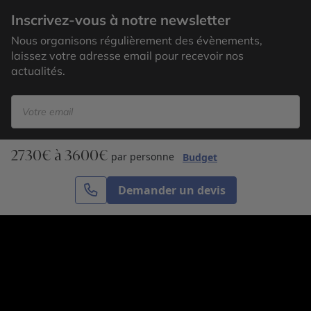
Inscrivez-vous à notre newsletter
Nous organisons régulièrement des évènements,
laissez votre adresse email pour recevoir nos
actualités.
2730€ à 3600€
S’inscrire
par personne
Budget
Demander un devis
Cercle des Voyages est une agence de voyage
spécialisée dans le sur-mesure, appartenant au groupe
Cercle des Vacances. Grâce à notre expertise et notre
passion du voyage, nous sommes là pour vous aider à
réaliser le voyage de vos rêves. Notre équipe est à
votre écoute pour créer le voyage qui vous ressemble.