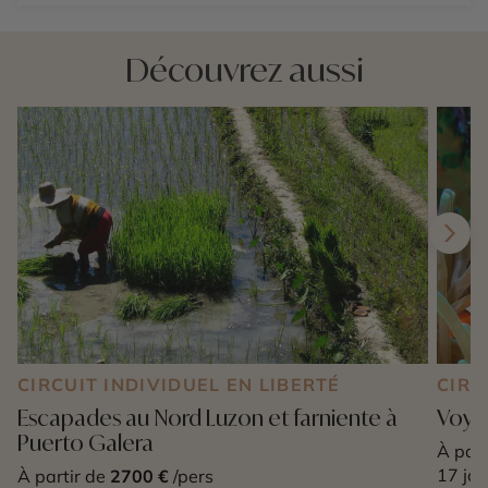
Découvrez aussi
CIRCUIT INDIVIDUEL EN LIBERTÉ
CIRC
Escapades au Nord Luzon et farniente à
Voyag
Puerto Galera
À part
17 jou
À partir de
2700 €
/pers