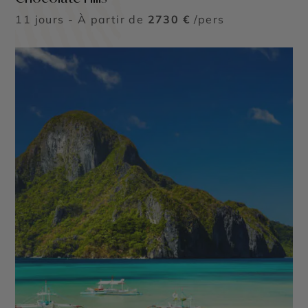
coloniaux remplis d’histoire, des villages traditionnels
11 jours - À partir de
2730 €
/pers
aux coutumes ancestrales et un tas de spécialités
culinaires.
Seul pays à majorité catholique d’Asie, de pittoresques
églises baroques classées au patrimoine de l’UNESCO
ornent les villes des Philippines. Soutien essentiel de la
politique coloniale espagnole, elles constituent
aujourd’hui le centre de la vie collective des
agglomérations.
Entre merveilles naturelles et richesses culturelles, des
vacances aux Philippines, portant également le doux
nom de Perle des Mers d’Orient, assurent donc un
séjour de rêve au dépaysement total et aux panoramas
somptueux.