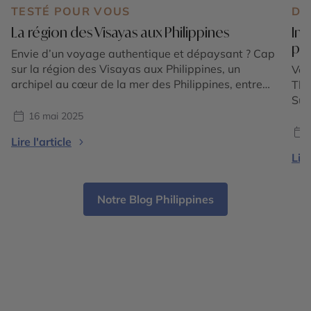
TESTÉ POUR VOUS
DE
La région des Visayas aux Philippines
Ind
pay
Envie d’un voyage authentique et dépaysant ? Cap
sur la région des Visayas aux Philippines, un
Vou
archipel au cœur de la mer des Philippines, entre
Tha
plages de sable blanc, fonds marins préservés et
Sud
villages pittoresques. Guillaume, conseiller expert
les
16 mai 2025
au Cercle des Voyages, a exploré les Visayas lors
cha
Lire l'article
d’un éductour riche en découvertes. Retour sur une
maj
Lire
[…]
ter
et 
[…]
Notre Blog Philippines