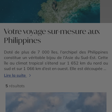
Votre voyage sur-mesure aux
Philippines
Doté de plus de 7 000 îles, l’archipel des Philippines
constitue un véritable bijou de l’Asie du Sud-Est. Cette
île au climat tropical s’étend sur 1 652 km du nord au
sud et sur 1 066 km d’est en ouest. Elle est découpée en
3 zones géographiques : les Visayas au centre,
Lire la suite
Mindanao au sud, et Luzon au nord, cette dernière
étant la plus vaste et celle qui abrite Manille, la
5
résultats
capitale.
Moins fréquentée que d’autres pays d’
Asie
, cette
destination paradisiaque est préservée du tourisme de
masse et offre des richesses naturelles