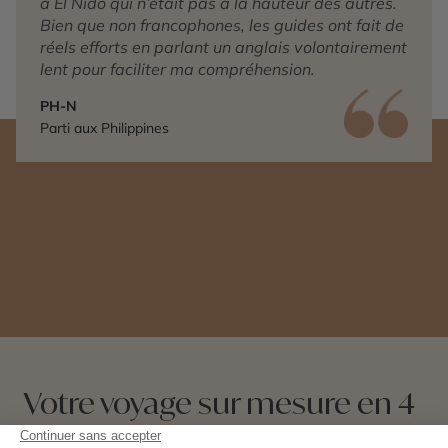
à El Nido qui n’était
pas à la hauteur des autres.
Bien que
non francophones, les guides ont fait
de
réels efforts en parlant un anglais
volontairement
lent pour faciliter ma
compréhension.
PH-N
Parti aux Philippines
Votre voyage sur mesure en 4
étapes