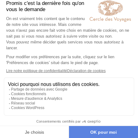
Exprimez vos envies
01
Remplissez notre formulaire en ligne et
laissez libre cours à vos rêves de
voyage : inspirations, budget, période
idéale…
Co-construisez votre itinéraire
02
Échangez avec un conseiller-expert
pour créer un voyage à votre image,
adapté à vos envies et à votre rythme.
Réservez en toute sérénité
03
Hébergements, transports, formalités,
expériences exclusives : nous nous
chargeons de tout. Il ne vous reste plus
qu’à partir !