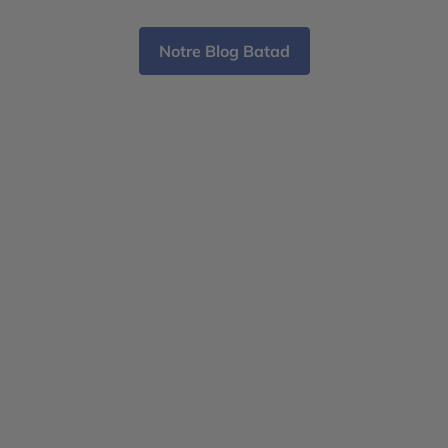
con
une
Notre Blog Batad