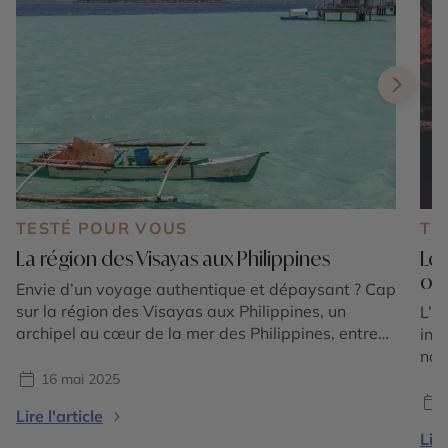
TESTÉ POUR VOUS
TE
La région des Visayas aux Philippines
Le
où 
Envie d’un voyage authentique et dépaysant ? Cap
sur la région des Visayas aux Philippines, un
L’a
archipel au cœur de la mer des Philippines, entre
int
plages de sable blanc, fonds marins préservés et
nov
villages pittoresques. Guillaume, conseiller expert
s’a
16 mai 2025
au Cercle des Voyages, a exploré les Visayas lors
mon
Lire l'article
d’un éductour riche en découvertes. Retour sur une
cha
Lire
[…]
dif