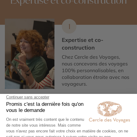
Expertise et co-construction
1
Expertise et co-
construction
Chez Cercle des Voyages,
nous concevons des voyages
100% personnalisables, en
collaboration étroite avec nos
voyageurs.
2
Engagement local et
responsabilité sociale
Nous collaborons