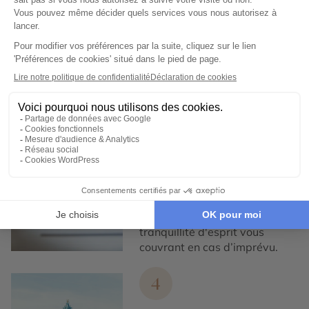
exclusivement avec des
partenaires locaux de
confiance, pour un tourisme
responsable, éthique,
authentique et de qualité.
3
Garantie et tranquillité
d'esprit
Notre service de conciergerie
francophone est disponible,
7/7 et nos assurances
Premium vous offrent une
tranquillité d'esprit vous
couvrant en cas d’imprévu.
4