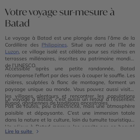
Votre voyage sur-mesure à
Batad
Le voyage à Batad est une plongée dans l’âme de la
Cordillère des
Philippines
. Situé au nord de l’île de
Luzon
, ce village isolé est célèbre pour ses rizières en
terrasses millénaires, inscrites au patrimoine mondial
de l’UNESCO.
Accessible après une petite randonnée, Batad
récompense l’effort par des vues à couper le souffle. Les
rizières, sculptées à flanc de montagne, forment un
paysage unique au monde. Vous pouvez aussi visiter
les villages alentours et rencontrer les populations
Le voyage à Batad, c’est aussi un retour à l’essentiel.
Ifugao, gardiennes de traditions ancestrales.
Pas de routes, peu d’électricité, mais une atmosphère
paisible et dépaysante. C’est une immersion totale
dans la nature et la culture, loin du tumulte touristique.
Un séjour à Batad marque les esprits par sa beauté
Lire la suite
brute et sa dimension humaine profonde.