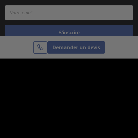
S’inscrire
Demander un devis
Cercle des Voyages est une agence de voyage
spécialisée dans le sur-mesure, appartenant au groupe
Cercle des Vacances. Grâce à notre expertise et notre
passion du voyage, nous sommes là pour vous aider à
réaliser le voyage de vos rêves. Notre équipe est à
votre écoute pour créer le voyage qui vous ressemble.
Co-concevez votre voyage
Nous contacter