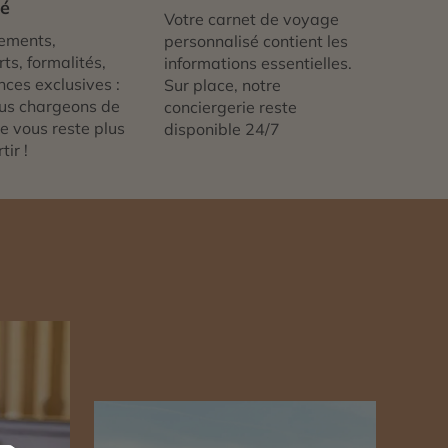
té
Votre carnet de voyage
ements,
personnalisé contient les
ts, formalités,
informations essentielles.
nces exclusives :
Sur place, notre
us chargeons de
conciergerie reste
 ne vous reste plus
disponible 24/7
tir !
n