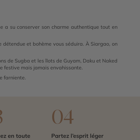
île a su conserver son charme authentique tout en
ce détendue et bohème vous séduira. À Siargao, on
gons de Sugba et les îlots de Guyam, Daku et Naked
ce festive mais jamais envahissante.
 farniente.
3
04
ez en toute
Partez l’esprit léger