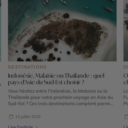
DESTINATIONS
D
Indonésie, Malaisie ou Thaïlande : quel
O
pays d'Asie du Sud-Est choisir ?
c
p
Vous hésitez entre l’Indonésie, la Malaisie ou la
Lo
Thaïlande pour votre prochain voyage en Asie du
Fu
Sud-Est ? Ces trois destinations comptent parmi
Po
les plus emblématiques de la région et offrent
co
chacune une expérience unique. Entre volcans
te
13 juillet 2026
majestueux, temples ancestraux, rizières en
Ok
Lire l'article
Li