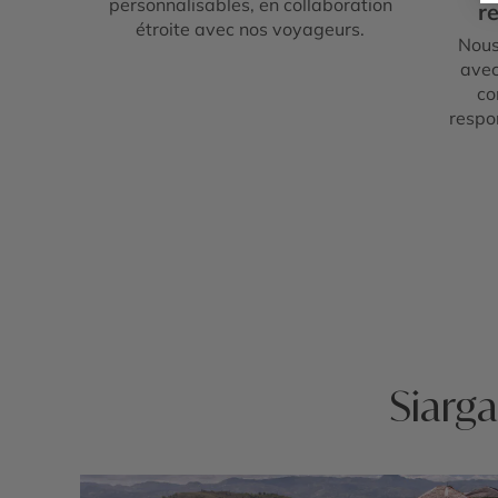
personnalisables, en collaboration
re
étroite avec nos voyageurs.
Nous
avec
co
respo
Siarga