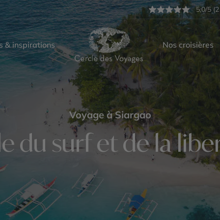
5,0/5 (2
s & inspirations
Nos croisières
Voyage à Siargao
île du surf et de la libe