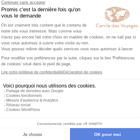
3
2
Garantie et tranqu
d'esprit
Notre service de conci
ngagement local et
francophone est disponib