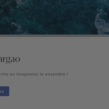
iargao
erche ou imaginons-le ensemble !
re