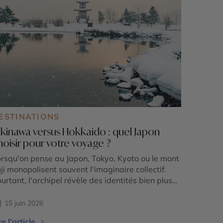
ESTINATIONS
kinawa versus Hokkaido : quel Japon
hoisir pour votre voyage ?
rsqu'on pense au Japon, Tokyo, Kyoto ou le mont
ji monopolisent souvent l'imaginaire collectif.
urtant, l'archipel révèle des identités bien plus
ntrastées à travers Okinawa et Hokkaido, deux
rritoires aux antipodes l'un de l'autre. Au sud,
15 juin 2026
inawa séduit par son héritage du royaume des
re l'article