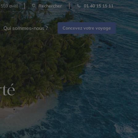
 559 avis)
Rechercher
01 40 15 15 11
Qui sommes-nous ?
Concevez votre voyage
rté