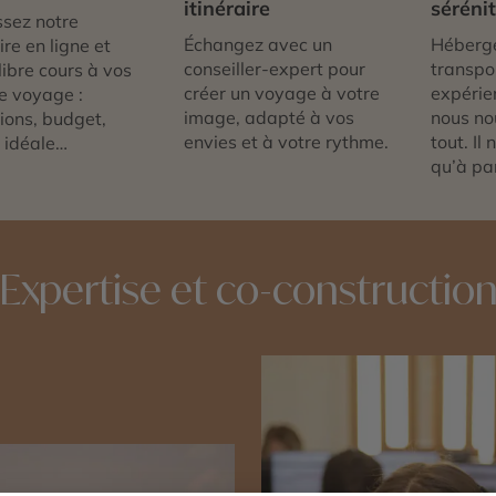
itinéraire
séréni
sez notre
Échangez avec un
Héberg
re en ligne et
conseiller-expert pour
transpor
libre cours à vos
créer un voyage à votre
expérie
e voyage :
image, adapté à vos
nous no
tions, budget,
envies et à votre rythme.
tout. Il
 idéale…
qu’à par
Expertise et co-constructio