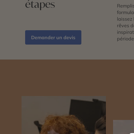
étapes
Remplis
formulai
laissez 
rêves d
inspira
Demander un devis
période