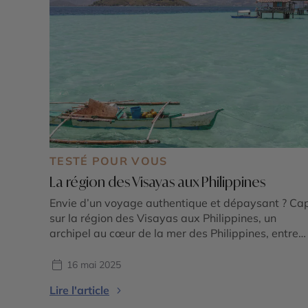
TESTÉ POUR VOUS
La région des Visayas aux Philippines
Envie d’un voyage authentique et dépaysant ? Ca
sur la région des Visayas aux Philippines, un
archipel au cœur de la mer des Philippines, entre
plages de sable blanc, fonds marins préservés et
villages pittoresques. Guillaume, conseiller expert
16 mai 2025
au Cercle des Voyages, a exploré les Visayas lors
Lire l'article
d’un éductour riche en découvertes. Retour sur une