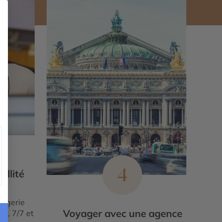
4
illité
ergerie
Voyager avec une agence
le, 7/7 et