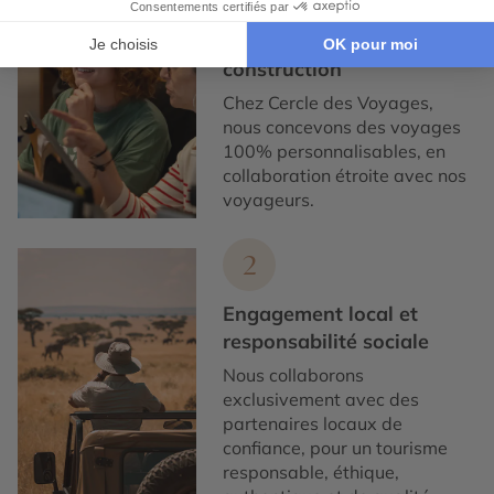
Expertise et co-
construction
Chez Cercle des Voyages,
nous concevons des voyages
100% personnalisables, en
collaboration étroite avec nos
voyageurs.
2
Engagement local et
responsabilité sociale
Nous collaborons
exclusivement avec des
partenaires locaux de
confiance, pour un tourisme
responsable, éthique,