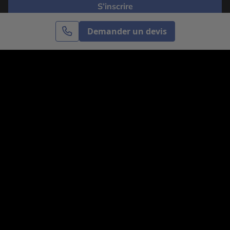
S’inscrire
Demander un devis
Cercle des Voyages est une agence de voyage
spécialisée dans le sur-mesure, appartenant au groupe
Cercle des Vacances. Grâce à notre expertise et notre
passion du voyage, nous sommes là pour vous aider à
réaliser le voyage de vos rêves. Notre équipe est à
votre écoute pour créer le voyage qui vous ressemble.
Co-concevez votre voyage
Nous contacter
Venez nous voir
31, avenue de l’Opéra