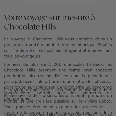
Votre voyage sur-mesure à
Chocolate Hills
Le voyage à Chocolate Hills vous emmène dans un
paysage naturel étonnant et totalement unique. Situées
sur l’île de
Bohol
, ces collines intriguent et émerveillent
tous les voyageurs.
Formées de plus de 1 200 monticules herbeux, les
Chocolate Hills prennent une teinte brun chocolat
pendant la saison sèche, d’où leur nom. Le point de vue
principal, accessible à Carmen, permet de les observer
dans toute leur splendeur. L’endroit offre un panorama
Le voyage à Chocolate Hills se combine aisément avec
spectaculaire, parfait pour les amateurs de
la découverte des tarsiers, les plus petits primates du
photographie.
monde, et une croisière paisible sur la rivière Loboc.
Vous pouvez également explorer les grottes et les
forêts de la région en quad ou à vélo, pour une dose
Visiter les Chocolate Hills, c’est plonger dans l’un des