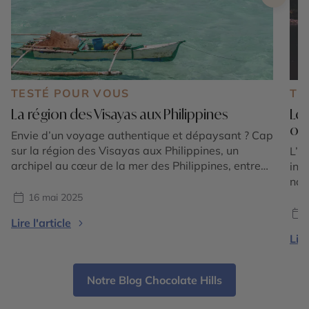
TESTÉ POUR VOUS
TE
La région des Visayas aux Philippines
Le
où 
Envie d’un voyage authentique et dépaysant ? Cap
sur la région des Visayas aux Philippines, un
L’a
archipel au cœur de la mer des Philippines, entre
int
plages de sable blanc, fonds marins préservés et
nov
villages pittoresques. Guillaume, conseiller expert
s’a
16 mai 2025
au Cercle des Voyages, a exploré les Visayas lors
mon
Lire l'article
d’un éductour riche en découvertes. Retour sur une
cha
Lire
[…]
dif
con
une
Notre Blog Chocolate Hills