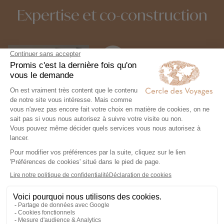
Expertise et co-construction
1
Expertise et co-
construction
Chez Cercle des Voyages,
nous concevons des voyages
100% personnalisables, en
collaboration étroite avec nos
voyageurs.
2
Engagement local et
responsabilité sociale