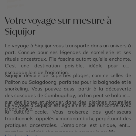
Votre voyage sur-mesure à
Siquijor
Le voyage à Siquijor vous transporte dans un univers à
part. Connue pour ses légendes de sorcellerie et ses
rituels ancestraux, l’île fascine autant qu’elle enchante.
C’est une destination paisible, idéale pour une
escapade loin de l’agitation.
Siquijor dévoile de superbes plages, comme celles de
Paliton ou Salagdoong, parfaites pour la baignade et le
snorkeling. Vous pouvez aussi partir à la découverte
des cascades de Cambugahay, où l’on peut se balancer
sur des lianes et plonger dans des piscines naturelles
Le voyage à Siquijor est également une rencontre avec
d’eau douce.
la culture locale. Vous croiserez des guérisseurs
traditionnels, appelés « mananambal », perpétuant des
pratiques ancestrales. L’ambiance est unique, entre
mystère, sérénité et paysages à couper le souffle.