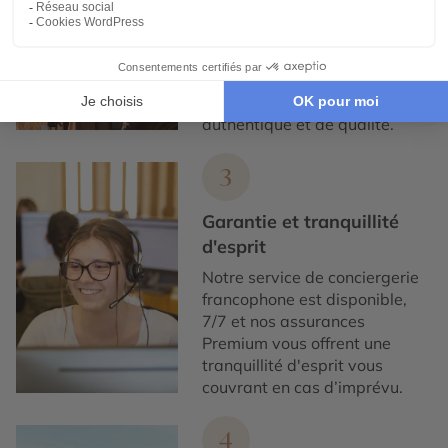
Nous collaborons
exclusivement avec des
partenaires locaux de
confiance, pour un tourisme
responsable, éthique,
authentique et de qualité.
3
Garantie et tranquillité
d'esprit
Notre service de conciergerie
francophone est disponible,
7/7 et nos assurances
Premium vous offrent une
tranquillité d'esprit vous
couvrant en cas d’imprévu.
4