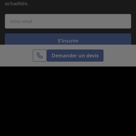
actualités.
S’inscrire
Demander un devis
Cercle des Voyages est une agence de voyage
spécialisée dans le sur-mesure, appartenant au groupe
Cercle des Vacances. Grâce à notre expertise et notre
passion du voyage, nous sommes là pour vous aider à
réaliser le voyage de vos rêves. Notre équipe est à
votre écoute pour créer le voyage qui vous ressemble.
Co-concevez votre voyage