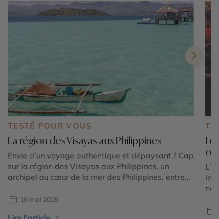
TESTÉ POUR VOUS
TE
La région des Visayas aux Philippines
Le
où 
Envie d’un voyage authentique et dépaysant ? Cap
sur la région des Visayas aux Philippines, un
L’a
archipel au cœur de la mer des Philippines, entre
int
plages de sable blanc, fonds marins préservés et
nov
villages pittoresques. Guillaume, conseiller expert
s’a
16 mai 2025
au Cercle des Voyages, a exploré les Visayas lors
mon
Lire l'article