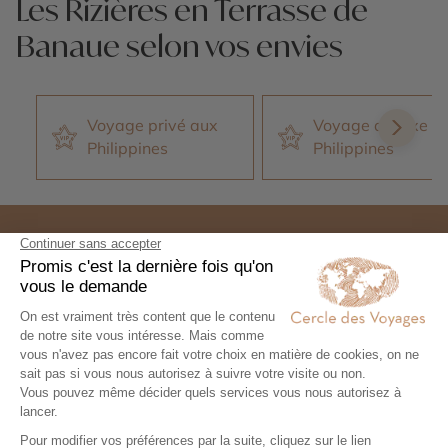
Les Rizières en Terrasse de
Banaue selon vos envies
Voyage privé aux
Voyage de luxe a
Philippines
Philippines
Expertise et co-construction
1
Expertise et co-
construction