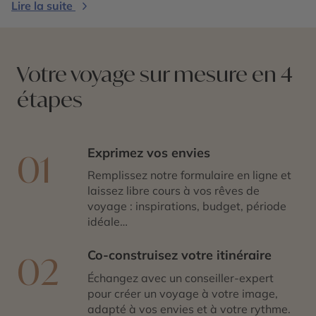
Lire la suite
inoubliable.
Votre voyage sur mesure en 4
étapes
Exprimez vos envies
01
Remplissez notre formulaire en ligne et
laissez libre cours à vos rêves de
voyage : inspirations, budget, période
idéale…
Co-construisez votre itinéraire
02
Échangez avec un conseiller-expert
pour créer un voyage à votre image,
adapté à vos envies et à votre rythme.