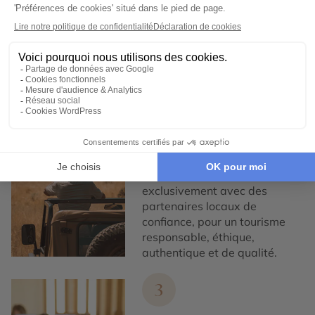
Chez Cercle des Voyages,
nous concevons des voyages
100% personnalisables, en
collaboration étroite avec nos
voyageurs.
2
Engagement local et
responsabilité sociale
Nous collaborons
exclusivement avec des
partenaires locaux de
confiance, pour un tourisme
responsable, éthique,
authentique et de qualité.
3