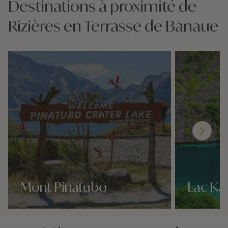
Destinations à proximité de
Rizières en Terrasse de Banaue
Mont Pinatubo
Lac Ka
Nos 0 idées voyage
Nos 0 idées vo