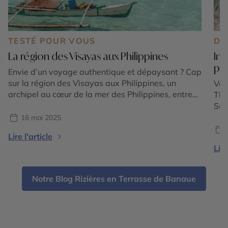
TESTÉ POUR VOUS
DE
La région des Visayas aux Philippines
Ind
pay
Envie d’un voyage authentique et dépaysant ? Cap
sur la région des Visayas aux Philippines, un
Vou
archipel au cœur de la mer des Philippines, entre
Tha
plages de sable blanc, fonds marins préservés et
Sud
villages pittoresques. Guillaume, conseiller expert
les
16 mai 2025
au Cercle des Voyages, a exploré les Visayas lors
cha
Lire l'article
d’un éductour riche en découvertes. Retour sur une
maj
Lire
[…]
ter
et 
[…]
Notre Blog Rizières en Terrasse de Banaue