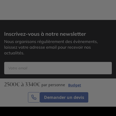
Malacca
Inscrivez-vous à notre newsletter
Nous organisons régulièrement des évènements,
laissez votre adresse email pour recevoir nos
actualités.
2500€ à 3340€
S’inscrire
par personne
Budget
Demander un devis
Cercle des Voyages est une agence de voyage
spécialisée dans le sur-mesure, appartenant au groupe