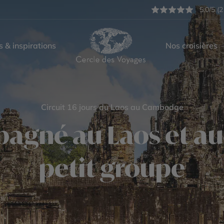
5,0/5 (2
s & inspirations
Nos croisières
Circuit 16 jours du Laos au Cambodge
pagné au Laos et 
petit groupe