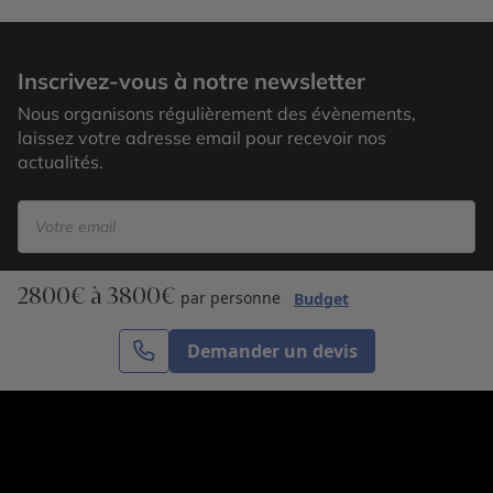
Fleuve Mékong
Inscrivez-vous à notre newsletter
Nous organisons régulièrement des évènements,
laissez votre adresse email pour recevoir nos
actualités.
2800€ à 3800€
S’inscrire
par personne
Budget
Demander un devis
Cercle des Voyages est une agence de voyage
spécialisée dans le sur-mesure, appartenant au groupe
Cercle des Vacances. Grâce à notre expertise et notre
passion du voyage, nous sommes là pour vous aider à