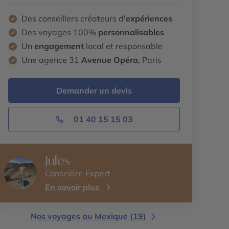
Des conseillers créateurs d'
expériences
Des voyages 100%
personnalisables
Un
engagement
local et responsable
Une agence 31
Avenue Opéra
, Paris
Demander un devis
01 40 15 15 03
Jules
Conseiller-Expert
En savoir plus
Nos voyages au Mexique (19)