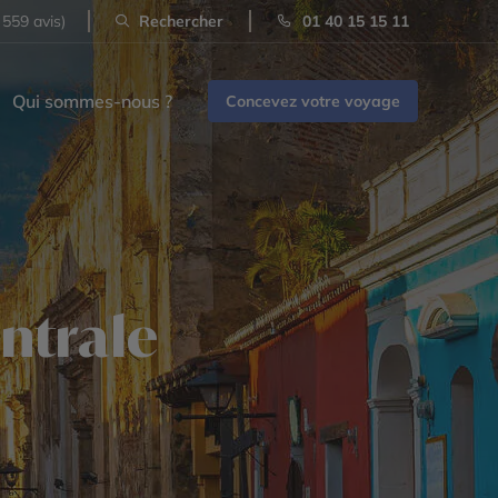
 559 avis)
Rechercher
01 40 15 15 11
Qui sommes-nous ?
Concevez votre voyage
ntrale