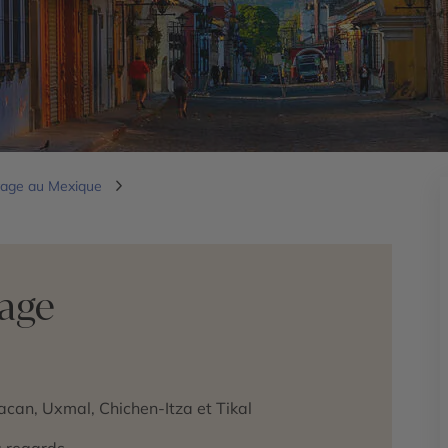
age au Mexique
yage
uacan, Uxmal, Chichen-Itza et Tikal
s regards