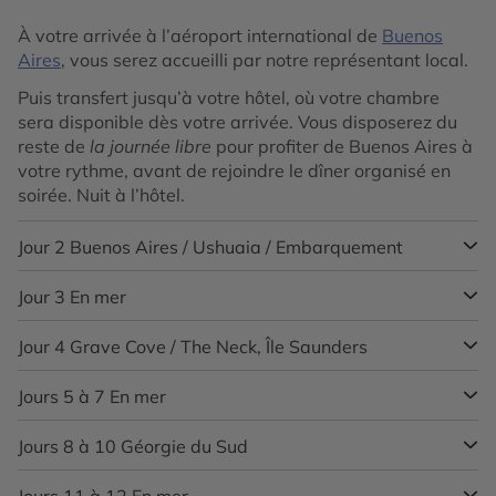
À votre arrivée à l’aéroport international de
Buenos
Aires
, vous serez accueilli par notre représentant local.
Puis transfert jusqu’à votre hôtel, où votre chambre
sera disponible dès votre arrivée. Vous disposerez du
reste de
la journée libre
pour profiter de Buenos Aires à
votre rythme, avant de rejoindre le dîner organisé en
soirée. Nuit à l’hôtel.
Jour 2
Buenos Aires / Ushuaia / Embarquement
Jour 3
En mer
Capitale de la province argentine de la Terre de Feu,
Ushuaia
est souvent perçue comme la porte d’entrée
vers l’Antarctique et les terres du pôle Sud. Surnommée
Jour 4
Grave Cove / The Neck, Île Saunders
Profitez de cette journée de navigation pour savourer
« El fin del mundo » par les Argentins, cette ville située à
les installations du navire, entre moments de détente
l’extrême sud du continent se niche entre montagnes et
au spa, passage à la salle de sport ou instants de repos
Jours 5 à 7
En mer
Après le passage du Woolly Gut,
Grave Cove
dévoile
vastes étendues naturelles, où la faune trouve un
sur le pont.
une atmosphère paisible au nord des îles Falkland.
refuge préservé.
Cette baie, marquée par l’histoire des anciens
Jours 8 à 10
Géorgie du Sud
Ces journées de navigation sont l’occasion de profiter
Conférences, animations et spectacles rythment
baleiniers, s’ouvre sur une longue plage de sable blanc
pleinement du confort du navire, entre moments de
Dominée par un environnement spectaculaire où les
également la traversée, tandis que les amateurs de
où il n’est pas rare d’apercevoir des dauphins de