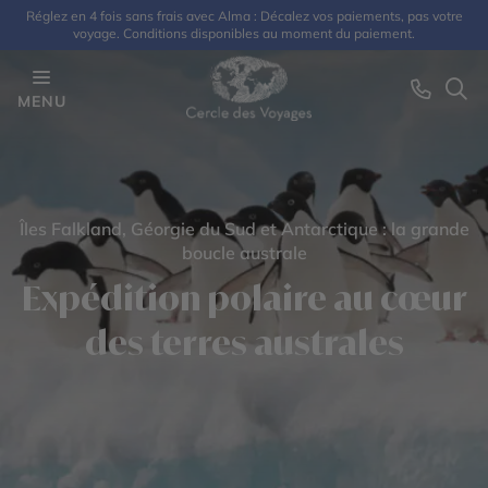
Réglez en 4 fois sans frais avec Alma : Décalez vos paiements, pas votre
voyage. Conditions disponibles au moment du paiement.
MENU
Îles Falkland, Géorgie du Sud et Antarctique : la grande
boucle australe
Expédition polaire au cœur
des terres australes