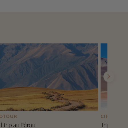
OTOUR
CIRCUIT 
 trip au Pérou
Triptyque a