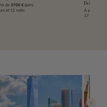
Bolivie et 
tir de
3700 €
/pers
urs et 12 nuits
À partir de
6
17 jours et 1