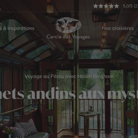
5,0/5 (2
s & inspirations
Nos croisières
Voyage au Pérou avec Hiram Bingham
ts andins aux myst