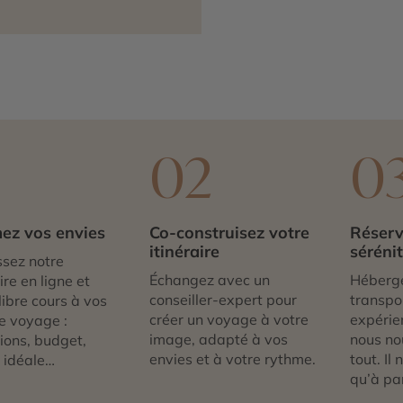
1
02
0
ez vos envies
Co-construisez votre
Réserv
itinéraire
séréni
sez notre
Échangez avec un
Héberg
re en ligne et
conseiller-expert pour
transpor
libre cours à vos
créer un voyage à votre
expérie
e voyage :
image, adapté à vos
nous no
tions, budget,
envies et à votre rythme.
tout. Il
 idéale…
qu’à par