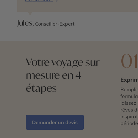
Jules,
Conseiller-Expert
0
Votre voyage sur
mesure en 4
Exprim
étapes
Remplis
formulai
laissez 
rêves d
inspira
Demander un devis
période