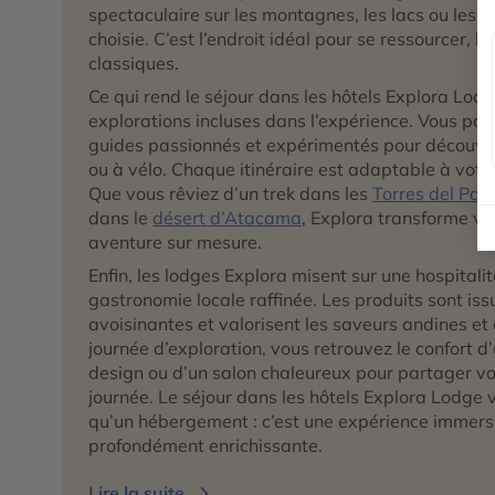
spectaculaire sur les montagnes, les lacs ou les d
choisie. C’est l’endroit idéal pour se ressourcer, lo
classiques.
Ce qui rend le séjour dans les hôtels Explora Lodge
explorations incluses dans l’expérience. Vous pa
guides passionnés et expérimentés pour découvrir
ou à vélo. Chaque itinéraire est adaptable à votre
Que vous rêviez d’un trek dans les
Torres del Pai
dans le
désert d’Atacama
, Explora transforme vo
aventure sur mesure.
Enfin, les lodges Explora misent sur une hospitali
gastronomie locale raffinée. Les produits sont iss
avoisinantes et valorisent les saveurs andines et
journée d’exploration, vous retrouvez le confort 
design ou d’un salon chaleureux pour partager vo
journée. Le séjour dans les hôtels Explora Lodge 
qu’un hébergement : c’est une expérience immersi
profondément enrichissante.
Lire la suite