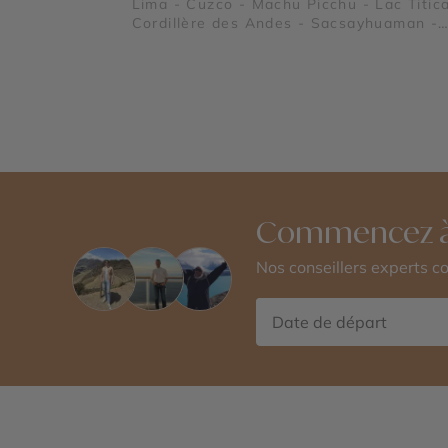
Lima - Cuzco - Machu Picchu - Lac Titic
Cordillère des Andes - Sacsayhuaman -
Ollantaytambo - Pisac
Commencez à
Nos conseillers experts 