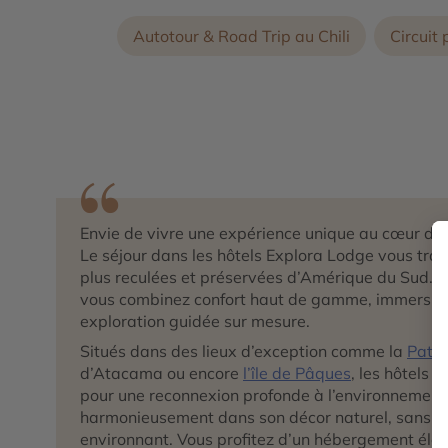
Autotour & Road Trip au Chili
Circuit 
Envie de vivre une expérience unique au cœur de
Le séjour dans les hôtels Explora Lodge vous tran
plus reculées et préservées d’Amérique du Sud. 
vous combinez confort haut de gamme, immersion 
exploration guidée sur mesure.
Situés dans des lieux d’exception comme la
Patag
d’Atacama ou encore
l’île de Pâques
, les hôtels 
pour une reconnexion profonde à l’environnement
harmonieusement dans son décor naturel, sans nu
environnant. Vous profitez d’un hébergement élé