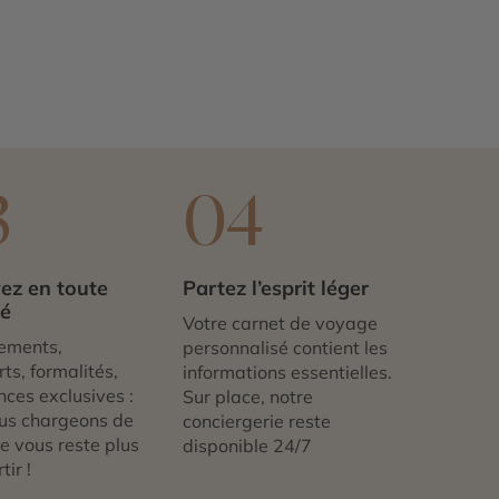
3
04
ez en toute
Partez l’esprit léger
té
Votre carnet de voyage
ements,
personnalisé contient les
ts, formalités,
informations essentielles.
nces exclusives :
Sur place, notre
us chargeons de
conciergerie reste
 ne vous reste plus
disponible 24/7
tir !