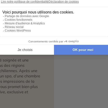
éserts, selon la destination
in des circuits touristiques
 si singulier, ce sont les
rtez chaque jour avec des
 la région à pied, à cheval
 niveau et à vos envies.
ne
ou d’un lever de soleil
tre voyage en véritable
té soignée et une
us des régions
 chiliennes. Après une
d’un spa, d’une chambre
s impressions de la
vous promet bien plus
ve, exclusive et