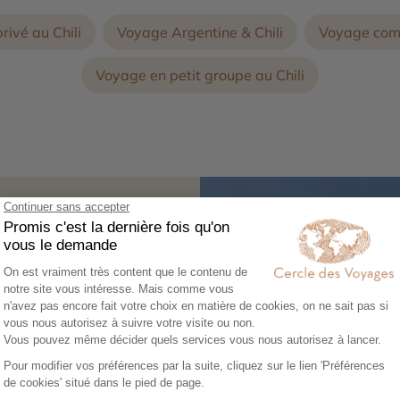
privé au Chili
Voyage Argentine & Chili
Voyage comb
Voyage en petit groupe au Chili
 paysages spectaculaires ?
sporte dans les régions les
Dans chacun de ces lodge,
totale dans la nature et
onie chilienne
, le désert
Explora Lodge sont pensés
Découvrez le portra
. Chaque lodge s’intègre
Jules
ire à l’écosystème
gant, avec une vue