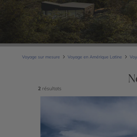
Voyage sur mesure
Voyage en Amérique Latine
Voy
N
2
résultats