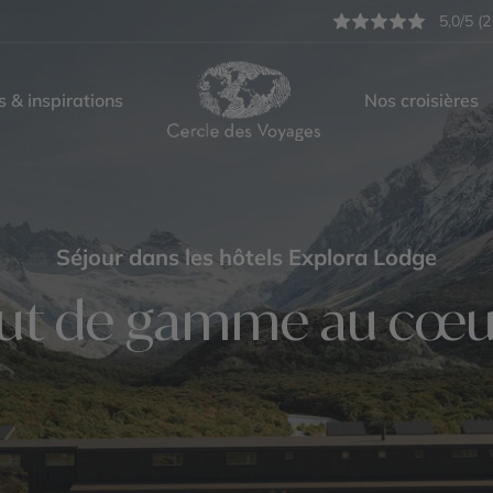
5,0/5 (2
s & inspirations
Nos croisières
Séjour dans les hôtels Explora Lodge
aut de gamme au cœur