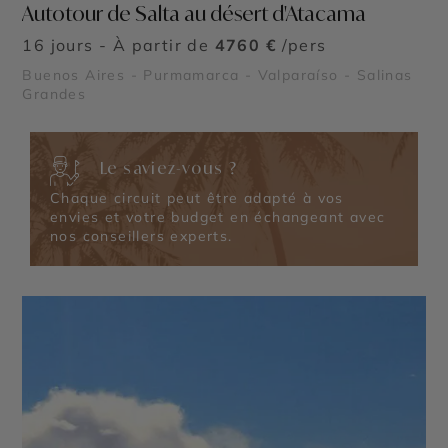
Autotour de Salta au désert d'Atacama
16 jours - À partir de
4760 €
/pers
Buenos Aires - Purmamarca - Valparaíso - Salinas
Grandes
Le saviez-vous ?
Chaque circuit peut être adapté à vos
envies et votre budget en échangeant avec
nos conseillers experts.