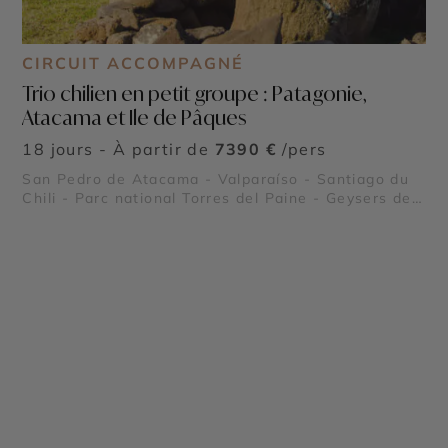
CIRCUIT ACCOMPAGNÉ
Trio chilien en petit groupe : Patagonie,
Atacama et Ile de Pâques
18 jours - À partir de
7390 €
/pers
San Pedro de Atacama - Valparaíso - Santiago du
Chili - Parc national Torres del Paine - Geysers del
Tatio