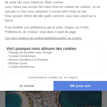
CROISIÈRE
Tour du Monde 2027 MSC Croisières
122 jours - À partir de
17900 €
/pers