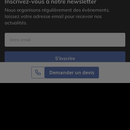
Inscrivez-vous à notre newsletter
Nous organisons régulièrement des évènements,
laissez votre adresse email pour recevoir nos
actualités.
S’inscrire
Demander un devis
Cercle des Voyages est une agence de voyage
spécialisée dans le sur-mesure, appartenant au groupe
Cercle des Vacances. Grâce à notre expertise et notre
passion du voyage, nous sommes là pour vous aider à
réaliser le voyage de vos rêves. Notre équipe est à
votre écoute pour créer le voyage qui vous ressemble.