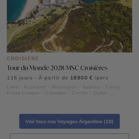
CROISIÈRE
Tour du Monde 2028 MSC Croisières
116 jours - À partir de
18900 €
/pers
Lima - Auckland - Wellington - Sydney - Cairns -
Kuala Lumpur - Colombo - Cochin - Dubaï -
Mascate - Pétra - Alexandrie - Rome - Gênes -
Barcelone
Voir tous nos Voyages Argentine (18)