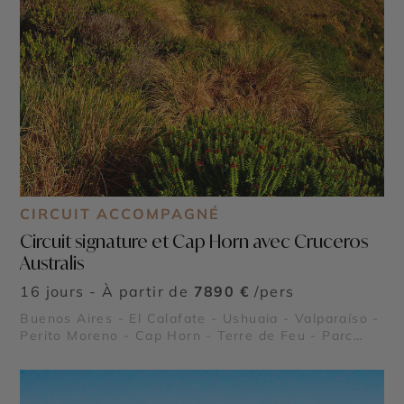
CIRCUIT ACCOMPAGNÉ
Circuit signature et Cap Horn avec Cruceros
Australis
16 jours - À partir de
7890 €
/pers
Buenos Aires - El Calafate - Ushuaia - Valparaíso -
Perito Moreno - Cap Horn - Terre de Feu - Parc
national Torres del Paine - Antarctique