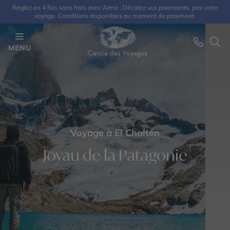
Réglez en 4 fois sans frais avec Alma : Décalez vos paiements, pas votre
voyage. Conditions disponibles au moment du paiement.
MENU
Voyage à El Chaltén
Joyau de la Patagonie