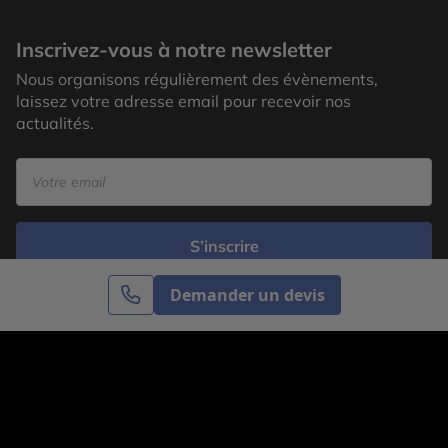
Inscrivez-vous à notre newsletter
Nous organisons régulièrement des évènements,
laissez votre adresse email pour recevoir nos
actualités.
S’inscrire
Demander un devis
Cercle des Voyages est une agence de voyage
spécialisée dans le sur-mesure, appartenant au groupe
Cercle des Vacances. Grâce à notre expertise et notre
passion du voyage, nous sommes là pour vous aider à
réaliser le voyage de vos rêves. Notre équipe est à