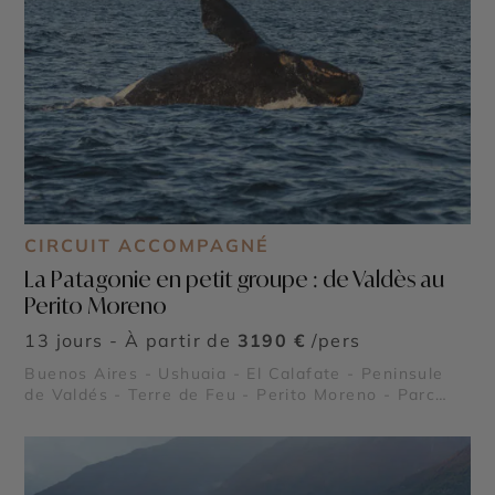
CIRCUIT ACCOMPAGNÉ
La Patagonie en petit groupe : de Valdès au
Perito Moreno
13 jours - À partir de
3190 €
/pers
Buenos Aires - Ushuaia - El Calafate - Peninsule
de Valdés - Terre de Feu - Perito Moreno - Parc
national Torres del Paine - Cordillère des Andes