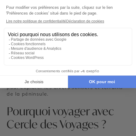
C’est aussi une période qui coïncide avec la
reproduction de nombreuses espèces. Les
mois d’été, de décembre à février, sont
parfaits pour observer de nombreuses
espèces marines.
Pour préparer votre voyage à la péninsule de
Valdés, emportez dans votre valise des
vêtements superposables pour faire face aux
variations de température. Même en été, les
soirées peuvent être fraîches. Des chaussures
confortables et robustes sont indispensables
pour explorer les divers sentiers et terrains
de la péninsule.
Pourquoi voyager avec
Cercle des Voyages ?