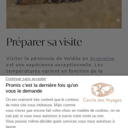
©
Préparer sa visite
Visiter la péninsule de Valdés en
Argentine
est une expérience exceptionnelle. Les
températures varient en fonction de la
période de l’année. Chaque saison offre une
perspective unique sur la vie sauvage et les
paysages de cette région. Selon les
conseillers spécialistes du Cercle des
Voyages, la meilleure période pour visiter la
péninsule de Valdés s’étend généralement de
septembre à mars. Durant ces mois, le climat
est plus agréable, avec des températures
plus chaudes et moins de précipitations.