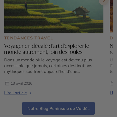
TENDANCES TRAVEL
DE
Voyager en décalé : l’art d’explorer le
Nos
monde autrement, loin des foules
roa
Dans un monde où le voyage est devenu plus
Un 
accessible que jamais, certaines destinations
l’é
mythiques souffrent aujourd’hui d’une
tom
fréquentation intense. Files d’attente
myt
interminables, sites bondés dès les premières
lat
13 avril 2026
heures de la journée, expériences parfois
Évi
Lire l'article
Lire
standardisées… le sentiment d’évasion peut
mie
rapidement laisser place à une forme de
l’it
frustration. Et si la vraie solution était de voyager
Notre Blog Peninsule de Valdés
[…]