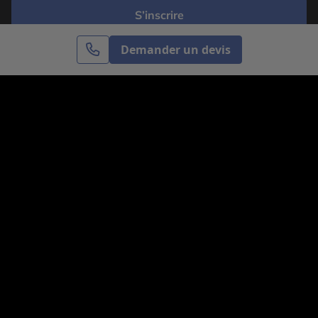
S’inscrire
Demander un devis
Cercle des Voyages est une agence de voyage
spécialisée dans le sur-mesure, appartenant au groupe
Cercle des Vacances. Grâce à notre expertise et notre
passion du voyage, nous sommes là pour vous aider à
réaliser le voyage de vos rêves. Notre équipe est à
votre écoute pour créer le voyage qui vous ressemble.
Co-concevez votre voyage
Nous contacter
Venez nous voir