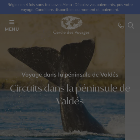
Réglez en 4 fois sans frais avec Alma : Décalez vos paiements, pas votre
voyage. Conditions disponibles au moment du paiement.
MENU
Voyage dans la péninsule de Valdés‎
Circuits dans la péninsule de
Valdés‎