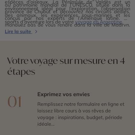
espèces d’oiseaux. La Péninsule de Valdès est un
au patrimoine mondial de l’UNESCO, située dans la
environnement idéal pour l’exploration, l’observation
province de Chubut et découvrez nos circuits dédiés,
des animaux, les expériences sous-marines et les
conçus par nos experts de l’Amérique latine. Ne
sports d’aventure lors de votre
voyage en Argentine
.
manquez pas de vous rendre dans la ville de Madryn,
réputée pour ses magnifiques côtes et l’observation des
Lire la suite
baleines.
Votre voyage sur mesure en 4
étapes
Exprimez vos envies
01
Remplissez notre formulaire en ligne et
laissez libre cours à vos rêves de
voyage : inspirations, budget, période
idéale…