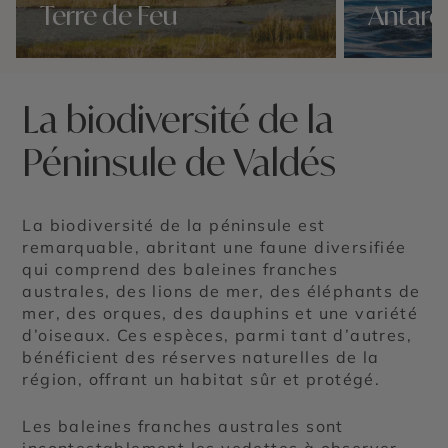
Terre de Feu
Antarc
Nos 2 idées voyage
Nos 2 idées vo
La biodiversité de la
Péninsule de Valdés
La biodiversité de la péninsule est
remarquable, abritant une faune diversifiée
qui comprend des baleines franches
australes, des lions de mer, des éléphants de
mer, des orques, des dauphins et une variété
d’oiseaux. Ces espèces, parmi tant d’autres,
bénéficient des réserves naturelles de la
région, offrant un habitat sûr et protégé.
Les baleines franches australes sont