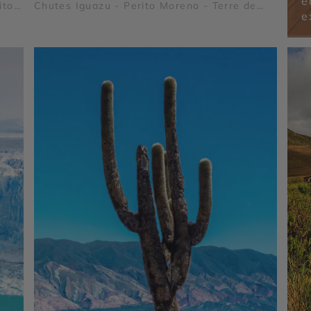
é
ito
Chutes Iguazu - Perito Moreno - Terre de
e
-
Feu