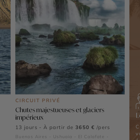
CIRCUIT PRIVÉ
Chutes majestueuses et glaciers
L
impérieux
C
13 jours - À partir de
3650 €
/pers
v
Buenos Aires - Ushuaia - El Calafate -