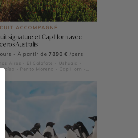
RCUIT ACCOMPAGNÉ
cuit signature et Cap Horn avec
ceros Australis
jours - À partir de
7890 €
/pers
os Aires - El Calafate - Ushuaia -
araíso - Perito Moreno - Cap Horn -
e de Feu - Parc national Torres del Paine
tarctique