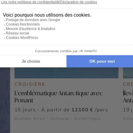
CROISIÈRE
CR
L'emblématique Antarctique avec
Île
Ponant
Ant
15 jours - À partir de
12100 €
/pers
19 
Buenos Aires - Ushuaia - Antarctique
Ush