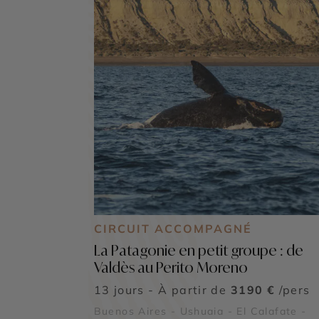
CIRCUIT ACCOMPAGNÉ
La Patagonie en petit groupe : de
Valdès au Perito Moreno
13 jours - À partir de
3190 €
/pers
Buenos Aires - Ushuaia - El Calafate -