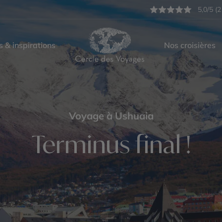
5,0/5 (2
s & inspirations
Nos croisières
Voyage à Ushuaia
Terminus final !