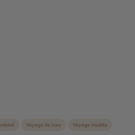
ombiné
Voyage de luxe
Voyage insolite