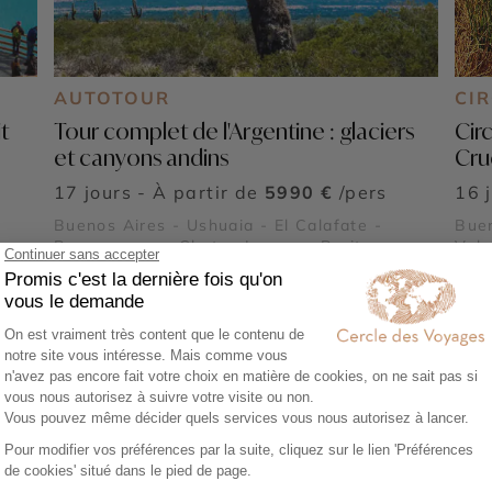
AUTOTOUR
CI
t
Tour complet de l'Argentine : glaciers
Cir
et canyons andins
Cru
17 jours - À partir de
5990 €
/pers
16 
Buenos Aires - Ushuaia - El Calafate -
Buen
Purmamarca - Chutes Iguazu - Perito
Valp
Moreno - Terre de Feu - Salinas Grandes
Terr
- An