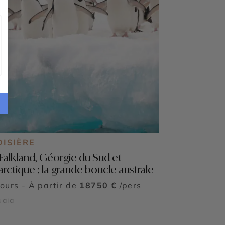
OISIÈRE
s Falkland, Géorgie du Sud et
arctique : la grande boucle australe
jours - À partir de
18750 €
/pers
uaia