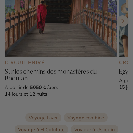
CIRCUIT PRIVÉ
CROI
Sur les chemins des monastères du
Egypt
Bhoutan
À part
15 jou
À partir de
5050 €
/pers
14 jours et 12 nuits
Voyage hiver
Voyage combiné
Voyage à El Calafate
Voyage à Ushuaia