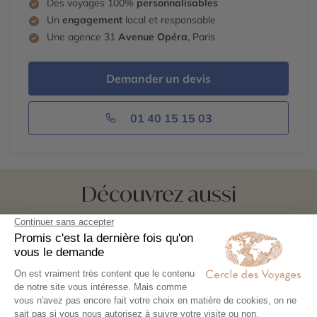
Des voyages 100%
personnalisables
Un
engagement
local et responsable
Une agence 31
Avenue Opéra
, Paris
Demander un devis
01 40 15 15 03
Découvrez aussi