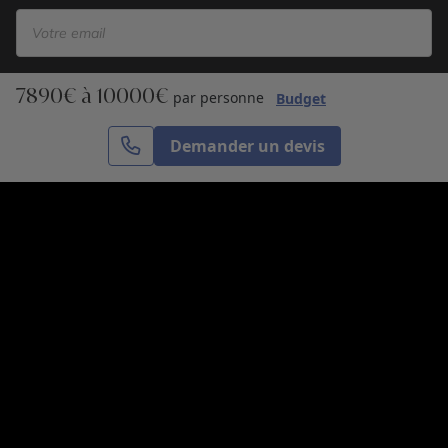
7890€ à 10000€
S’inscrire
par personne
Budget
Demander un devis
Cercle des Voyages est une agence de voyage
spécialisée dans le sur-mesure, appartenant au groupe
Cercle des Vacances. Grâce à notre expertise et notre
passion du voyage, nous sommes là pour vous aider à
réaliser le voyage de vos rêves. Notre équipe est à
votre écoute pour créer le voyage qui vous ressemble.
Co-concevez votre voyage
Nous contacter