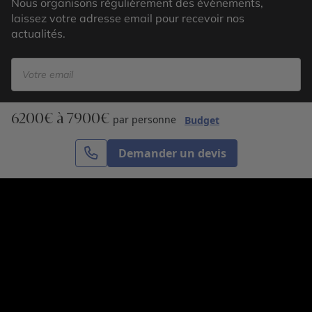
Nous organisons régulièrement des évènements,
laissez votre adresse email pour recevoir nos
actualités.
6200€ à 7900€
S’inscrire
par personne
Budget
Demander un devis
Cercle des Voyages est une agence de voyage
spécialisée dans le sur-mesure, appartenant au groupe
Cercle des Vacances. Grâce à notre expertise et notre
passion du voyage, nous sommes là pour vous aider à
réaliser le voyage de vos rêves. Notre équipe est à
votre écoute pour créer le voyage qui vous ressemble.
Co-concevez votre voyage