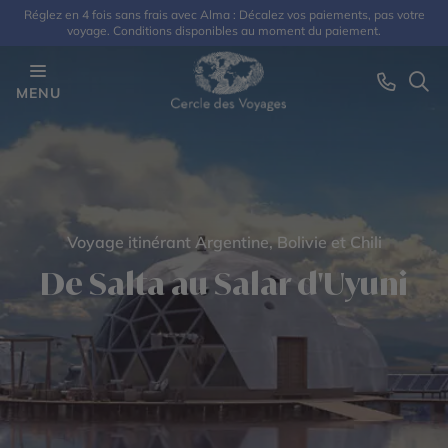
Réglez en 4 fois sans frais avec Alma : Décalez vos paiements, pas votre
voyage. Conditions disponibles au moment du paiement.
MENU
Voyage itinérant Argentine, Bolivie et Chili
De Salta au Salar d'Uyuni