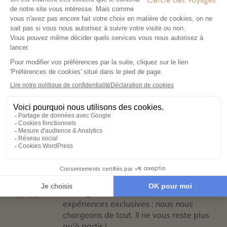
étapes
Exprimez vos envies
01
Remplissez notre formulaire en ligne et
laissez libre cours à vos rêves de
voyage : inspirations, budget, période
idéale…
Co-construisez votre itinéraire
02
Échangez avec un conseiller-expert
pour créer un voyage à votre image,
adapté à vos envies et à votre rythme.
Réservez en toute sérénité
03
Hébergements, transports, formalités,
expériences exclusives : nous nous
chargeons de tout. Il ne vous reste plus
qu’à partir !