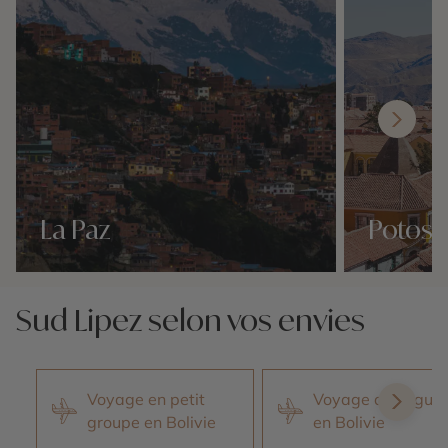
La Paz
Potosi
Nos 5 idées voyage
Nos 5 idées vo
Sud Lipez selon vos envies
Voyage en petit
Voyage avec guid
groupe en Bolivie
en Bolivie