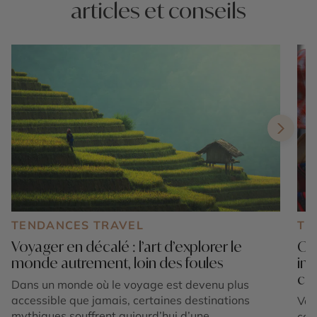
articles et conseils
TENDANCES TRAVEL
TE
Voyager en décalé : l’art d’explorer le
Où 
monde autrement, loin des foules
ino
cul
Dans un monde où le voyage est devenu plus
accessible que jamais, certaines destinations
Voy
mythiques souffrent aujourd’hui d’une
com