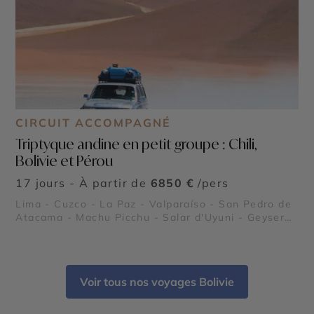
CIRCUIT ACCOMPAGNÉ
Triptyque andine en petit groupe : Chili,
Bolivie et Pérou
17 jours - À partir de
6850 €
/pers
Lima - Cuzco - La Paz - Valparaíso - San Pedro de
Atacama - Machu Picchu - Salar d'Uyuni - Geysers
del Tatio - Lac Titicaca
Voir tous nos voyages Bolivie