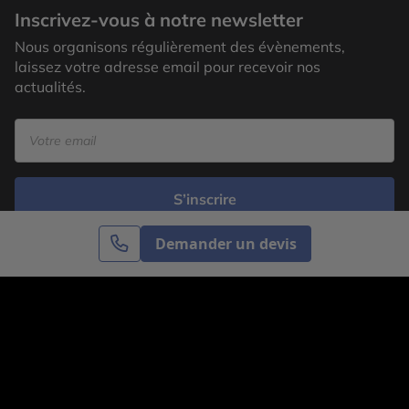
Inscrivez-vous à notre newsletter
Nous organisons régulièrement des évènements,
laissez votre adresse email pour recevoir nos
actualités.
S’inscrire
Demander un devis
Cercle des Voyages est une agence de voyage
spécialisée dans le sur-mesure, appartenant au groupe
Cercle des Vacances. Grâce à notre expertise et notre
passion du voyage, nous sommes là pour vous aider à
réaliser le voyage de vos rêves. Notre équipe est à
votre écoute pour créer le voyage qui vous ressemble.