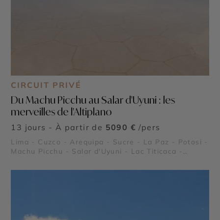
CIRCUIT PRIVÉ
Du Machu Picchu au Salar d'Uyuni : les
merveilles de l'Altiplano
13 jours - À partir de
5090 €
/pers
Lima - Cuzco - Arequipa - Sucre - La Paz - Potosi -
Machu Picchu - Salar d'Uyuni - Lac Titicaca -
Cordillère des Andes - Sacsayhuaman - Pisac -
Ollantaytambo