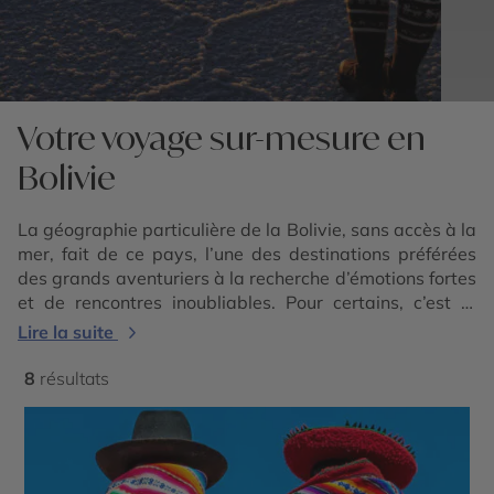
Votre voyage sur-mesure en
Bolivie
La géographie particulière de la Bolivie, sans accès à la
mer, fait de ce pays, l’une des destinations préférées
des grands aventuriers à la recherche d’émotions fortes
et de rencontres inoubliables. Pour certains, c’est la
destination d’
Amérique du Sud
la plus sensationnelle,
Lire la suite
car secrète, surprenante et émouvante.
Les amoureux de la nature sont comblés, mais le droit à
8
résultats
la contemplation se mérite. Car les routes en Bolivie
sont encore accidentées et parfois longues,
l’infrastructure hôtelière encore rustique à certains
endroits et surtout, une altitude à appréhender car les