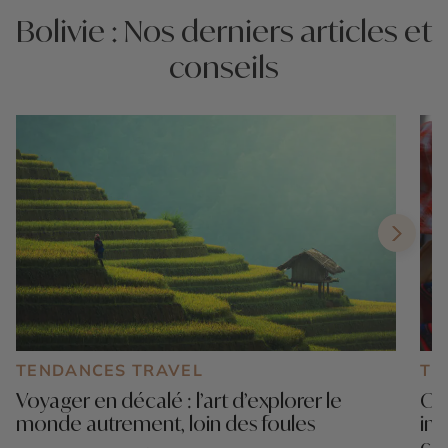
Bolivie : Nos derniers articles et
conseils
TENDANCES TRAVEL
TE
Voyager en décalé : l’art d’explorer le
Où 
monde autrement, loin des foules
ino
cul