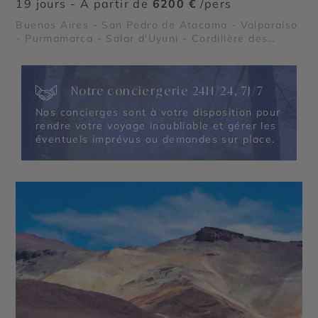
19 jours - À partir de
6200 €
/pers
Buenos Aires - San Pedro de Atacama - Valparaíso
- Purmamarca - Salar d'Uyuni - Cordillère des
Andes - Geysers del Tatio - Salinas Grandes
Notre conciergerie 24H/24, 7J/7
Nos concierges sont à votre disposition pour
rendre votre voyage inoubliable et gérer les
éventuels imprévus ou demandes sur place.