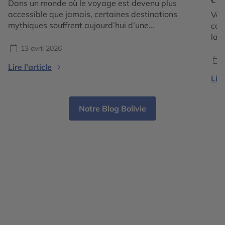
Dans un monde où le voyage est devenu plus
accessible que jamais, certaines destinations
Voy
mythiques souffrent aujourd’hui d’une
com
fréquentation intense. Files d’attente
la 
interminables, sites bondés dès les premières
où 
13 avril 2026
heures de la journée, expériences parfois
dép
Lire l'article
standardisées… le sentiment d’évasion peut
éme
Lire
rapidement laisser place à une forme de
dém
frustration. Et si la vraie solution était de voyager
cul
[…]
séd
Notre Blog Bolivie