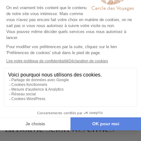
CIRCUIT ACCOMPAGNÉ
Circuit accompagné du Chili à la Bolivie
14 jours - À partir de
5690 €
/pers
La Paz - San Pedro de Atacama - Valparaíso -
Salar d'Uyuni - Lac Titicaca - Geysers del Tatio
La Bolivie selon vos envies