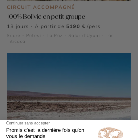
CIRCUIT ACCOMPAGNÉ
100% Bolivie en petit groupe
13 jours - À partir de
5190 €
/pers
Sucre - Potosi - La Paz - Salar d'Uyuni - Lac
Titicaca