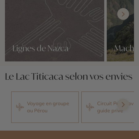
Lignes de Nazca
Machu
Nos 16 idées voyage
Nos 16 idées v
Le Lac Titicaca selon vos envies
Voyage en groupe
Circuit Pérou avec
au Pérou
guide privé