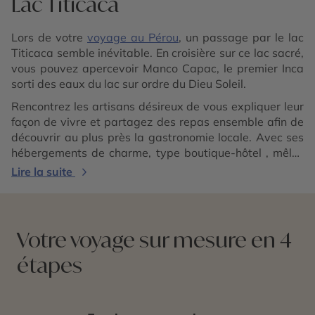
Lac Titicaca
Lors de votre
voyage au Pérou
, un passage par le lac
Titicaca semble inévitable. En croisière sur ce lac sacré,
vous pouvez apercevoir Manco Capac, le premier Inca
sorti des eaux du lac sur ordre du Dieu Soleil.
Rencontrez les artisans désireux de vous expliquer leur
façon de vivre et partagez des repas ensemble afin de
découvrir au plus près la gastronomie locale. Avec ses
hébergements de charme, type boutique-hôtel , mêlez
aventure à un confort respectueux de l’environnement,
Lire la suite
où la tradition est sans cesse renouvelée d’année en
année afin de ne rien perdre de leur authenticité.
Votre voyage sur mesure en 4
étapes