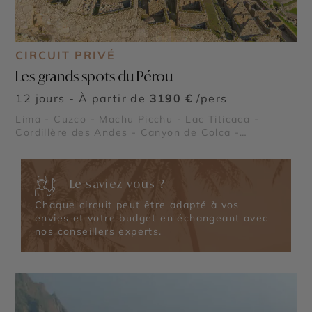
CIRCUIT PRIVÉ
Les grands spots du Pérou
12 jours - À partir de
3190 €
/pers
Lima - Cuzco - Machu Picchu - Lac Titicaca -
Cordillère des Andes - Canyon de Colca -
Sacsayhuaman - Pisac - Ollantaytambo
Le saviez-vous ?
Chaque circuit peut être adapté à vos
envies et votre budget en échangeant avec
nos conseillers experts.