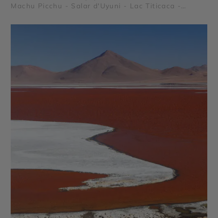
Machu Picchu - Salar d'Uyuni - Lac Titicaca -
Cordillère des Andes - Sacsayhuaman - Pisac -
Ollantaytambo