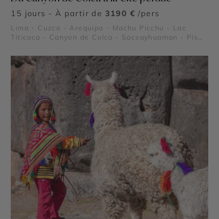
15 jours - À partir de
3190 €
/pers
Lima - Cuzco - Arequipa - Machu Picchu - Lac
Titicaca - Canyon de Colca - Sacsayhuaman - Pisac
- Ollantaytambo