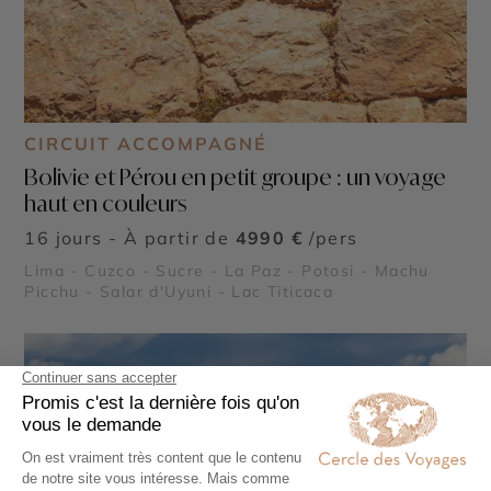
CIRCUIT ACCOMPAGNÉ
Bolivie et Pérou en petit groupe : un voyage
haut en couleurs
16 jours - À partir de
4990 €
/pers
Lima - Cuzco - Sucre - La Paz - Potosi - Machu
Picchu - Salar d'Uyuni - Lac Titicaca