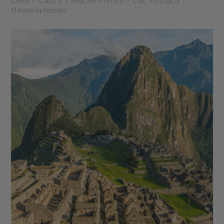
Lima - Cuzco - Machu Picchu - Lac Titicaca -
Ollantaytambo