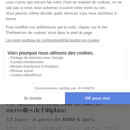
CIRCUIT PRIVÉ
Du Machu Picchu au Salar d'Uyuni : les
merveilles de l'Altiplano
13 jours - À partir de
5090 €
/pers
Lima - Cuzco - Arequipa - Sucre - La Paz - Potosi -