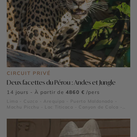
CIRCUIT PRIVÉ
Deux facettes du Pérou : Andes et Jungle
14 jours - À partir de
4860 €
/pers
Lima - Cuzco - Arequipa - Puerto Maldonado -
Machu Picchu - Lac Titicaca - Canyon de Colca -
Pisac - Ollantaytambo