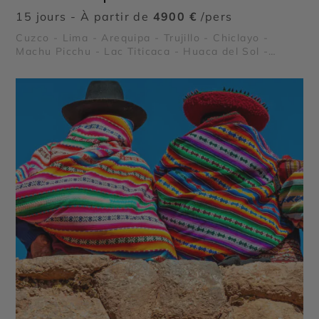
15 jours - À partir de
4900 €
/pers
Cuzco - Lima - Arequipa - Trujillo - Chiclayo -
Machu Picchu - Lac Titicaca - Huaca del Sol -
Huaca de la Luna - Chan Chan - Pisac -
Ollantaytambo - Sacsayhuaman - Túcume