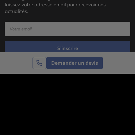
laissez votre adresse email pour recevoir nos
actualités.
S’inscrire
Demander un devis
Cercle des Voyages est une agence de voyage
spécialisée dans le sur-mesure, appartenant au groupe
Cercle des Vacances. Grâce à notre expertise et notre
passion du voyage, nous sommes là pour vous aider à
réaliser le voyage de vos rêves. Notre équipe est à
votre écoute pour créer le voyage qui vous ressemble.
Co-concevez votre voyage