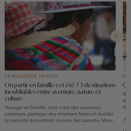
TENDANCES TRAVEL
DE
Où partir en famille cet été ? 3 destinations
Que
inoubliables entre aventure, nature et
Bor
culture
éga
du B
Voyager en famille, c’est créer des souvenirs
ava
communs, partager des émotions fortes et éveiller
pou
la curiosité des enfants comme des parents. Mais
nom
où partir en famille cet été pour conjuguer
Lire