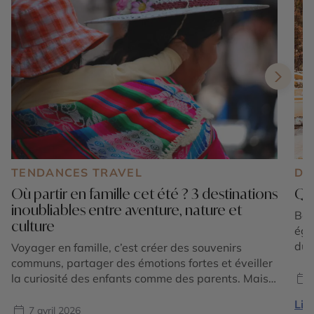
TENDANCES TRAVEL
DE
Où partir en famille cet été ? 3 destinations
Que
inoubliables entre aventure, nature et
Bor
culture
éga
du B
Voyager en famille, c’est créer des souvenirs
ava
communs, partager des émotions fortes et éveiller
pou
la curiosité des enfants comme des parents. Mais
nom
où partir en famille cet été pour conjuguer
Lire
dan
dépaysement, sécurité, activités adaptées et
7 avril 2026