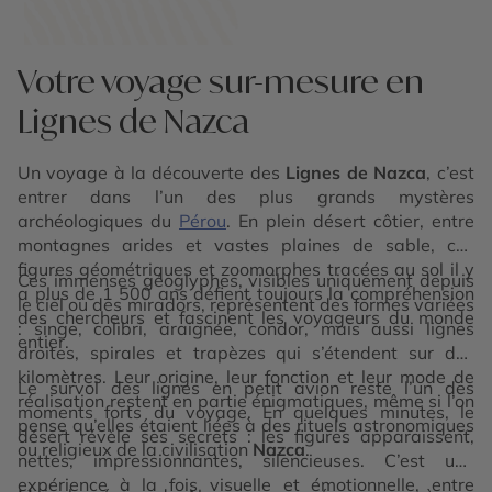
Votre voyage sur-mesure en
Lignes de Nazca
Un voyage à la découverte des
Lignes de Nazca
, c’est
entrer dans l’un des plus grands mystères
archéologiques du
Pérou
. En plein désert côtier, entre
montagnes arides et vastes plaines de sable, ces
figures géométriques et zoomorphes tracées au sol il y
Ces immenses géoglyphes, visibles uniquement depuis
a plus de 1 500 ans défient toujours la compréhension
le ciel ou des miradors, représentent des formes variées
des chercheurs et fascinent les voyageurs du monde
: singe, colibri, araignée, condor, mais aussi lignes
entier.
droites, spirales et trapèzes qui s’étendent sur des
kilomètres. Leur origine, leur fonction et leur mode de
Le survol des lignes en petit avion reste l’un des
réalisation restent en partie énigmatiques, même si l’on
moments forts du voyage. En quelques minutes, le
pense qu’elles étaient liées à des rituels astronomiques
désert révèle ses secrets : les figures apparaissent,
ou religieux de la civilisation
Nazca
.
nettes, impressionnantes, silencieuses. C’est une
expérience à la fois visuelle et émotionnelle, entre