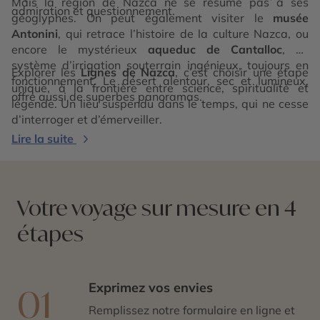
Mais la région de Nazca ne se résume pas à ses
admiration et questionnement.
géoglyphes. On peut également visiter le
musée
Antonini
, qui retrace l’histoire de la culture Nazca, ou
encore le mystérieux
aqueduc de Cantalloc
, un
système d’irrigation souterrain ingénieux, toujours en
Explorer les
Lignes de Nazca
, c’est choisir une étape
fonctionnement. Le désert alentour, sec et lumineux,
unique, à la frontière entre science, spiritualité et
offre aussi de superbes panoramas.
légende. Un lieu suspendu dans le temps, qui ne cesse
d’interroger et d’émerveiller.
Lire la suite
Votre voyage sur mesure en 4
étapes
Exprimez vos envies
01
Remplissez notre formulaire en ligne et