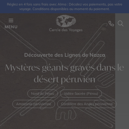
Réglez en 4 fois sans frais avec Alma : Décalez vos paiements, pas votre
voyage. Conditions disponibles au moment du paiement.
MENU
Découverte des Lignes de Nazca
Mystères géants gravés dans le
désert péruvien
Nord du Pérou
Vallée Sacrée (Pérou)
Amazonie péruvienne
Cordillère des Andes péruvienne