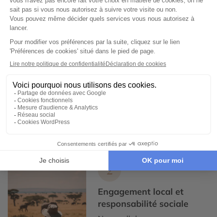
Expertise et co-construction
1
Expertise et co-
construction
Chez Cercle des Voyages,
nous concevons des voyages
100% personnalisables, en
collaboration étroite avec nos
voyageurs.
2
Engagement local et
responsabilité sociale