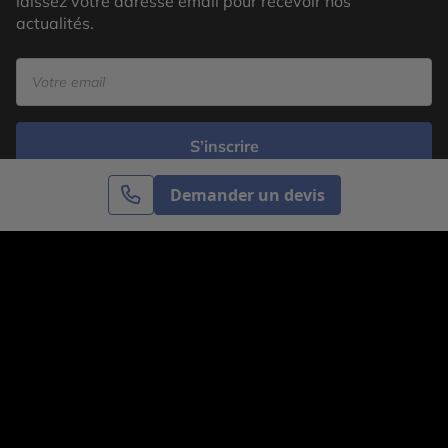
laissez votre adresse email pour recevoir nos
actualités.
S’inscrire
Demander un devis
Cercle des Voyages est une agence de voyage
spécialisée dans le sur-mesure, appartenant au groupe
Cercle des Vacances. Grâce à notre expertise et notre
passion du voyage, nous sommes là pour vous aider à
réaliser le voyage de vos rêves. Notre équipe est à
votre écoute pour créer le voyage qui vous ressemble.
Co-concevez votre voyage