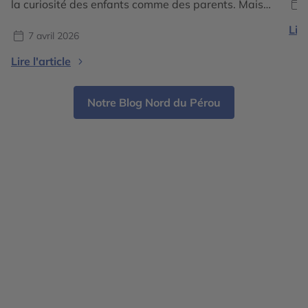
pou
la curiosité des enfants comme des parents. Mais
nom
où partir en famille cet été pour conjuguer
Lire
dan
dépaysement, sécurité, activités adaptées et
7 avril 2026
émerveillement ? Certaines destinations se
Lire l'article
démarquent particulièrement par leur richesse
culturelle, leurs paysages variés et leur capacité à
séduire toutes […]
Notre Blog Nord du Pérou