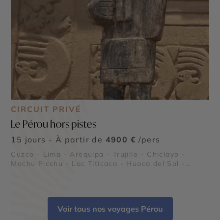
CIRCUIT PRIVÉ
Le Pérou hors pistes
15 jours - À partir de
4900 €
/pers
Cuzco - Lima - Arequipa - Trujillo - Chiclayo -
Machu Picchu - Lac Titicaca - Huaca del Sol -
Huaca de la Luna - Chan Chan - Pisac -
Ollantaytambo - Sacsayhuaman - Túcume
Voir tous nos voyages Pérou