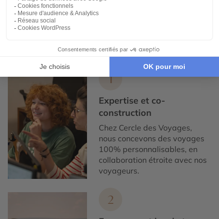
Expertise et co-construction
1
Expertise et co-
construction
Chez Cercle des Voyages,
nous concevons des voyages
100% personnalisables, en
collaboration étroite avec nos
voyageurs.
2