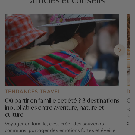
TENDANCES TRAVEL
DE
Où partir en famille cet été ? 3 destinations
Que
inoubliables entre aventure, nature et
Bor
culture
éga
du B
Voyager en famille, c’est créer des souvenirs
ava
communs, partager des émotions fortes et éveiller