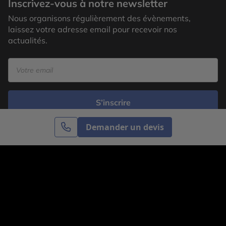
Inscrivez-vous à notre newsletter
Nous organisons régulièrement des évènements,
laissez votre adresse email pour recevoir nos
actualités.
S’inscrire
Demander un devis
Cercle des Voyages est une agence de voyage
spécialisée dans le sur-mesure, appartenant au groupe
Cercle des Vacances. Grâce à notre expertise et notre
passion du voyage, nous sommes là pour vous aider à
réaliser le voyage de vos rêves. Notre équipe est à
votre écoute pour créer le voyage qui vous ressemble.