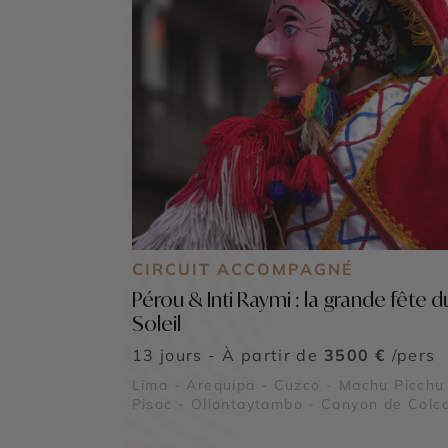
CIRCUIT ACCOMPAGNÉ
Pérou & Inti Raymi : la grande fête d
Soleil
13 jours - À partir de
3500 €
/pers
Lima - Arequipa - Cuzco - Machu Picchu
Pisac - Ollantaytambo - Canyon de Colca
Sacsayhuaman