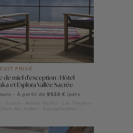
CUIT PRIVÉ
e de miel d'exception : Hôtel
ilaka et Explora Vallée Sacrée
jours - À partir de
9530 €
/pers
 - Cuzco - Machu Picchu - Lac Titicaca -
illère des Andes - Sacsayhuaman -
ntaytambo - Pisac