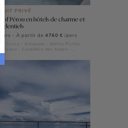
CUIT PRIVÉ
t of Pérou en hôtels de charme et
fidentiels
jours - À partir de
4760 €
/pers
 - Cuzco - Arequipa - Machu Picchu -
Titicaca - Cordillère des Andes -
ayhuaman - Ollantaytambo - Pisac