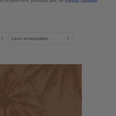
pe ou peut-être, pourquoi pas, un
voyage combiné
Lieux remarquables