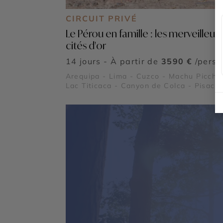
CIRCUIT PRIVÉ
Le Pérou en famille : les merveilleus
cités d'or
14 jours - À partir de
3590 €
/pers
Arequipa - Lima - Cuzco - Machu Picchu
Lac Titicaca - Canyon de Colca - Pisac -
Ollantaytambo