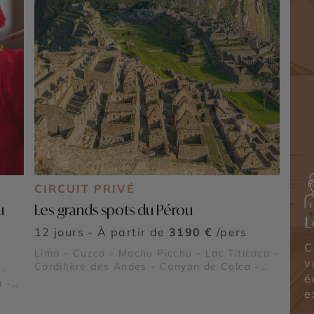
CIRCUIT PRIVÉ
u
Les grands spots du Pérou
L
12 jours - À partir de
3190 €
/pers
C
Lima - Cuzco - Machu Picchu - Lac Titicaca -
v
Cordillère des Andes - Canyon de Colca -
 -
é
Sacsayhuaman - Pisac - Ollantaytambo
 -
e