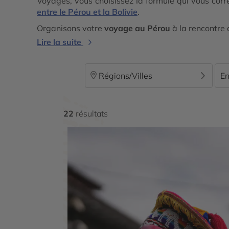
Voyages, vous choisissez la formule qui vous corr
entre le Pérou et la Bolivie
.
Organisons votre
voyage au Pérou
à la rencontre d
Lire la suite
Régions/Villes
En
22
résultats