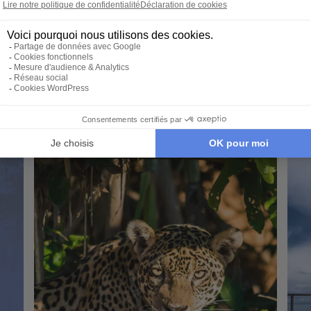
CIRCUIT ACCOMPAGNÉ
CIR
es
Du Canyon de Colca à la Cité perdue
Bes
con
15 jours - À partir de
3190 €
/pers
13 
Lima - Cuzco - Arequipa - Machu Picchu -
Lac Titicaca - Canyon de Colca -
 -
Lima
Sacsayhuaman - Pisac - Ollantaytambo
Lac 
Sacs