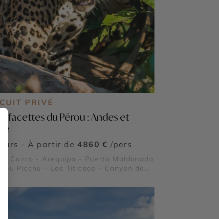
CUIT PRIVÉ
x facettes du Pérou : Andes et
gle
jours - À partir de
4860 €
/pers
 - Cuzco - Arequipa - Puerto Maldonado
chu Picchu - Lac Titicaca - Canyon de
a - Pisac - Ollantaytambo