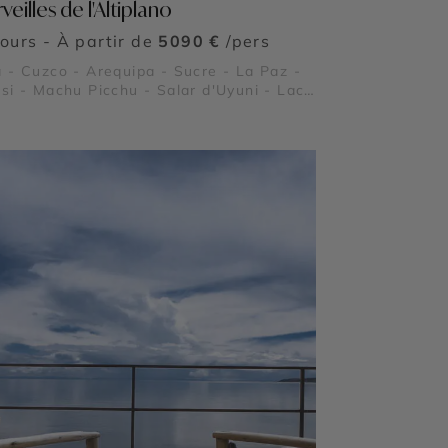
eilles de l'Altiplano
jours - À partir de
5090 €
/pers
 - Cuzco - Arequipa - Sucre - La Paz -
si - Machu Picchu - Salar d'Uyuni - Lac
caca - Cordillère des Andes -
ayhuaman - Pisac - Ollantaytambo