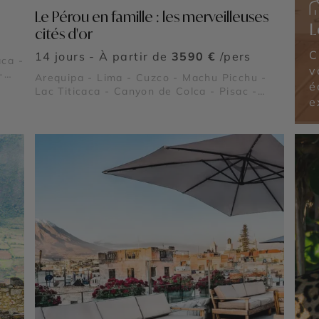
Le Pérou en famille : les merveilleuses
L
cités d'or
C
14 jours - À partir de
3590 €
/pers
aca -
v
-
Arequipa - Lima - Cuzco - Machu Picchu -
é
Lac Titicaca - Canyon de Colca - Pisac -
e
Ollantaytambo