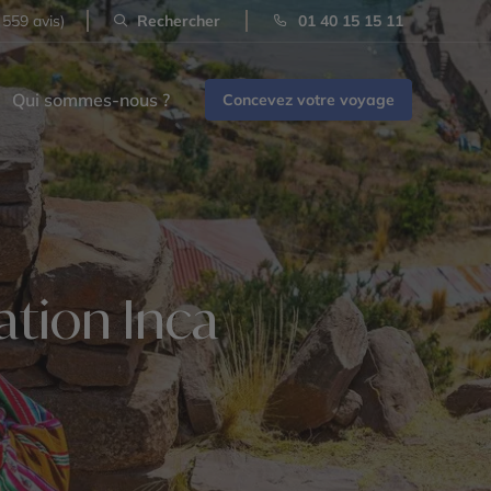
 559 avis)
Rechercher
01 40 15 15 11
Qui sommes-nous ?
Concevez votre voyage
sation Inca