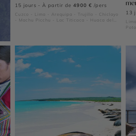
merv
15 jours - À partir de
4900 €
/pers
13 
Cuzco - Lima - Arequipa - Trujillo - Chiclayo
- Machu Picchu - Lac Titicaca - Huaca del
Lima
Sol - Huaca de la Luna - Chan Chan - Pisac
Poto
- Ollantaytambo - Sacsayhuaman - Túcume
Titi
Sacs