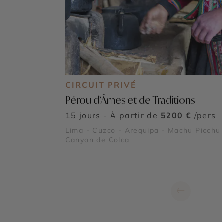
CIRCUIT PRIVÉ
Pérou d’Âmes et de Traditions
15 jours - À partir de
5200 €
/pers
Lima - Cuzco - Arequipa - Machu Picchu
Canyon de Colca
←