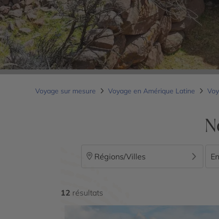
Voyage sur mesure
Voyage en Amérique Latine
Voy
N
Régions/Villes
En
12
résultats