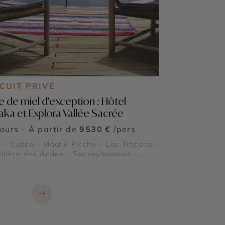
CUIT PRIVÉ
e de miel d'exception : Hôtel
ilaka et Explora Vallée Sacrée
jours - À partir de
9530 €
/pers
 - Cuzco - Machu Picchu - Lac Titicaca -
illère des Andes - Sacsayhuaman -
ntaytambo - Pisac
→