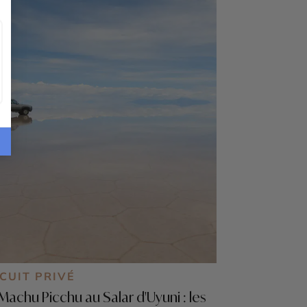
CUIT PRIVÉ
Machu Picchu au Salar d'Uyuni : les