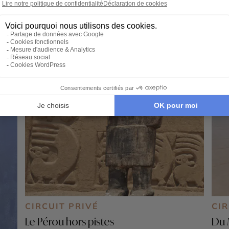
CIRCUIT PRIVÉ
CIR
Le Pérou hors pistes
Du 