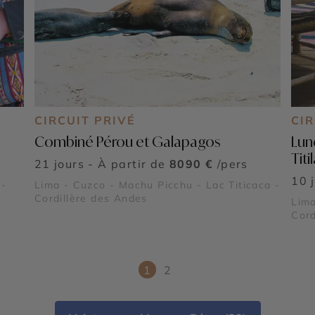
CIRCUIT PRIVÉ
CIR
Combiné Pérou et Galapagos
Lun
Tit
21 jours - À partir de
8090 €
/pers
10 
 -
Lima - Cuzco - Machu Picchu - Lac Titicaca -
Cordillère des Andes
Lima
Cord
Olla
1
2