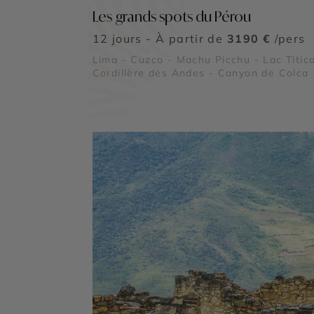
Les grands spots du Pérou
12 jours - À partir de
3190 €
/pers
Lima - Cuzco - Machu Picchu - Lac Titic
Cordillère des Andes - Canyon de Colca 
Sacsayhuaman - Pisac - Ollantaytambo