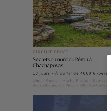
CIRCUIT PRIVÉ
Secrets du nord du Pérou à
Chachapoyas
13 jours - À partir de
4660 €
/pers
Lima - Cuzco - Machu Picchu - Kuelap -
Sacsayhuaman - Pisac - Ollantaytambo