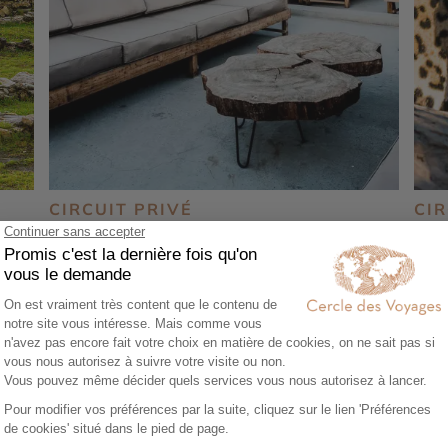
CIRCUIT PRIVÉ
CIR
Best of Pérou en hôtels de charme et
Deu
confidentiels
Jun
13 jours - À partir de
4760 €
/pers
14 
Lima - Cuzco - Arequipa - Machu Picchu -
Lima
Lac Titicaca - Cordillère des Andes -
- Ma
Sacsayhuaman - Ollantaytambo - Pisac
Colc