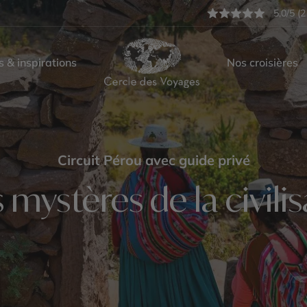
5,0/5 (2
s & inspirations
Nos croisières
Circuit Pérou avec guide privé
 mystères de la civili