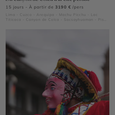
15 jours - À partir de
3190 €
/pers
Lima - Cuzco - Arequipa - Machu Picchu - Lac
Titicaca - Canyon de Colca - Sacsayhuaman - Pisac
- Ollantaytambo