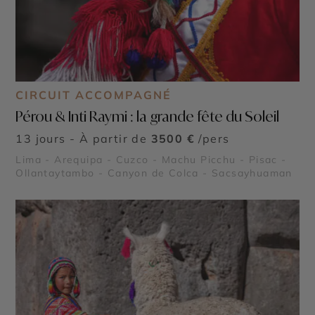
CIRCUIT ACCOMPAGNÉ
Pérou & Inti Raymi : la grande fête du Soleil
13 jours - À partir de
3500 €
/pers
Lima - Arequipa - Cuzco - Machu Picchu - Pisac -
Ollantaytambo - Canyon de Colca - Sacsayhuaman