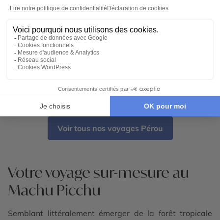
CIRCUIT PRIVÉ
Le Pérou hors pistes
15 jours - À partir de
4900 €
/pers
Cuzco - Lima - Arequipa - Trujillo - Chiclayo -
Machu Picchu - Lac Titicaca - Huaca del Sol -
Huaca de la Luna - Chan Chan - Pisac -
Ollantaytambo - Sacsayhuaman - Túcume
←
→
1
2
Voir tous nos voyages Pérou
Votre voyage sur-mesure au
Machu Picchu
Semblant littéralement émerger de la forêt tropicale