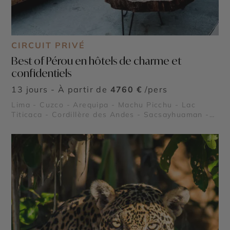
CIRCUIT PRIVÉ
Best of Pérou en hôtels de charme et
confidentiels
13 jours - À partir de
4760 €
/pers
Lima - Cuzco - Arequipa - Machu Picchu - Lac
Titicaca - Cordillère des Andes - Sacsayhuaman -
Ollantaytambo - Pisac