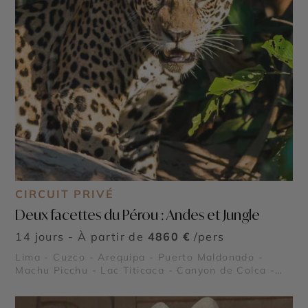
CIRCUIT PRIVÉ
Deux facettes du Pérou : Andes et Jungle
14 jours - À partir de
4860 €
/pers
Lima - Cuzco - Arequipa - Puerto Maldonado -
Machu Picchu - Lac Titicaca - Canyon de Colca -
Pisac - Ollantaytambo