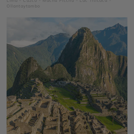
Lima - Cuzco - Machu Picchu - Lac Titicaca -
Ollantaytambo