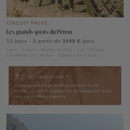
CIRCUIT PRIVÉ
Les grands spots du Pérou
12 jours - À partir de
3190 €
/pers
Lima - Cuzco - Machu Picchu - Lac Titicaca -
Cordillère des Andes - Canyon de Colca -
Sacsayhuaman - Pisac - Ollantaytambo
Le saviez-vous ?
Chaque circuit peut être adapté à vos
envies et votre budget en échangeant avec
nos conseillers experts.