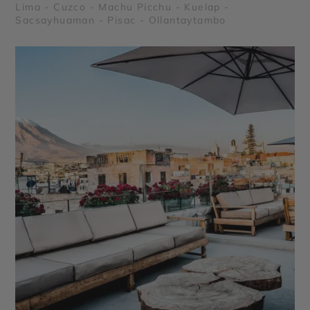
Lima - Cuzco - Machu Picchu - Kuelap -
Sacsayhuaman - Pisac - Ollantaytambo