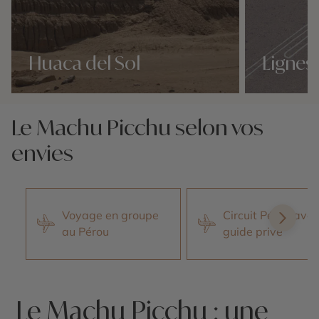
Huaca del Sol
Lignes
Nos 19 idées voyage
Nos 19 idées v
Le Machu Picchu selon vos
envies
Voyage en groupe
Circuit Pérou avec
au Pérou
guide privé
Le Machu Picchu : une