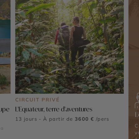
CIRCUIT PRIVÉ
oupe
L'Equateur, terre d'aventures
L
13 jours - À partir de
3600 €
/pers
C
ca
v