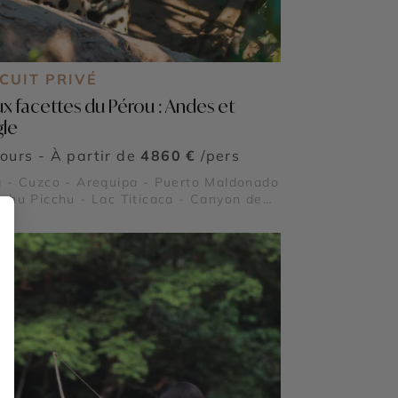
CUIT PRIVÉ
x facettes du Pérou : Andes et
gle
jours - À partir de
4860 €
/pers
 - Cuzco - Arequipa - Puerto Maldonado
chu Picchu - Lac Titicaca - Canyon de
a - Pisac - Ollantaytambo