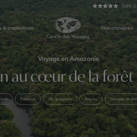
5,0/5 (2
s & inspirations
Nos croisières
Voyage en Amazonie
 au cœur de la forê
elem
Pantanal
Rio de Janeiro
Brasilia
Salvador de Ba