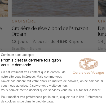
CROISIÈRE
CIR
e
Croisière de rêve à bord de l'Amazon
Deu
Dream
Jun
13 jours - À partir de
4590 €
/pers
14 
ca
Brasilia - Belem
Lima
- Ma
Colc