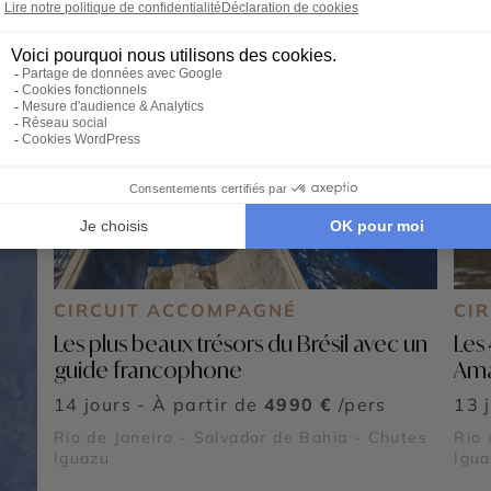
CIRCUIT ACCOMPAGNÉ
CIR
Les plus beaux trésors du Brésil avec un
Les 
guide francophone
Ama
14 jours - À partir de
4990 €
/pers
13 
Rio de Janeiro - Salvador de Bahia - Chutes
Rio 
Iguazu
Igu