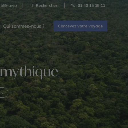
 559 avis)
Rechercher
01 40 15 15 11
Qui sommes-nous ?
Concevez votre voyage
t mythique
hia