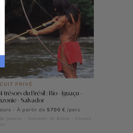
CUIT PRIVÉ
4 trésors du Brésil : Rio - Iguaçu -
zonie - Salvador
jours - À partir de
5700 €
/pers
de Janeiro - Salvador de Bahia - Chutes
azu