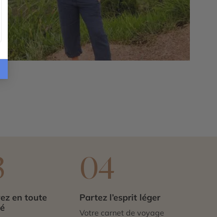
3
04
ez en toute
Partez l’esprit léger
té
Votre carnet de voyage