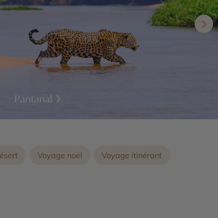
Pantanal
ésert
Voyage noël
Voyage itinérant