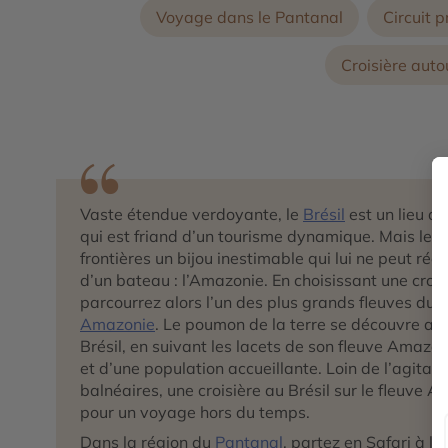
Voyage dans le Pantanal
Circuit p
Croisière aut
Vaste étendue verdoyante, le
Brésil
est un lieu de
qui est friand d’un tourisme dynamique. Mais le Br
frontières un bijou inestimable qui lui ne peut ré
d’un bateau : l’Amazonie. En choisissant une crois
parcourrez alors l’un des plus grands fleuves du 
Amazonie
. Le poumon de la terre se découvre au 
Brésil, en suivant les lacets de son fleuve Amazo
et d’une population accueillante. Loin de l’agitati
balnéaires, une croisière au Brésil sur le fleuv
pour un voyage hors du temps.
Dans la région du
Pantanal
, partez en Safari à l