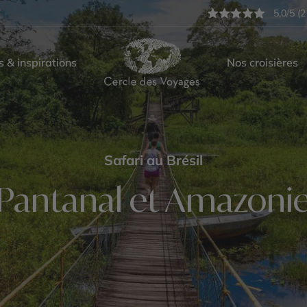
5,0/5 (2
s & inspirations
Nos croisières
Safari au Brésil
Pantanal et Amazoni