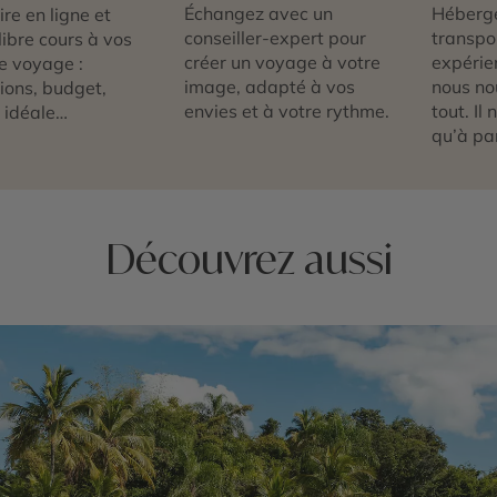
Échangez avec un
Héberg
re en ligne et
conseiller-expert pour
transpor
libre cours à vos
créer un voyage à votre
expérie
e voyage :
image, adapté à vos
nous no
tions, budget,
envies et à votre rythme.
tout. Il
 idéale…
qu’à par
Découvrez aussi