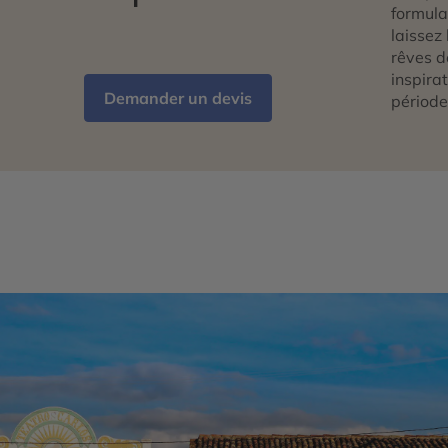
formulai
laissez 
rêves d
inspira
Demander un devis
période