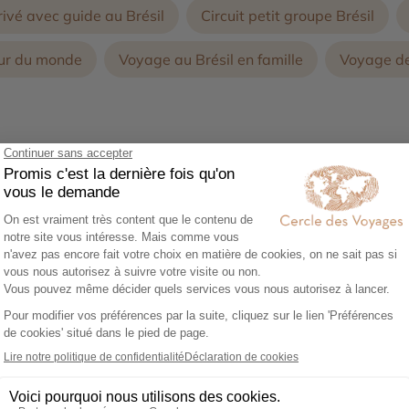
rivé avec guide au Brésil
Circuit petit groupe Brésil
our du monde
Voyage au Brésil en famille
Voyage de
 villégiature sans pareil à
ésil détient en ses
ellement s’apprécier que
ière au Brésil vous
monde au coeur de la forêt
cours d’une croisière au
ne, au rythme de la nature
Découvrez le portra
on des villes et des stations
Stéphanie
e Amazone vous emmènera
a recherche du majestueux