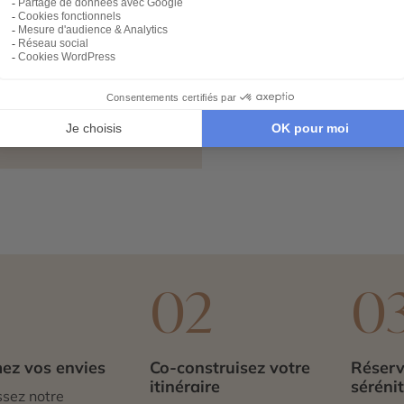
sso, est un paradis
e. On y admire des
 et des jabirus ainsi que
 du Pantanal, le plus gros
1
02
0
ez vos envies
Co-construisez votre
Réserv
itinéraire
séréni
sez notre