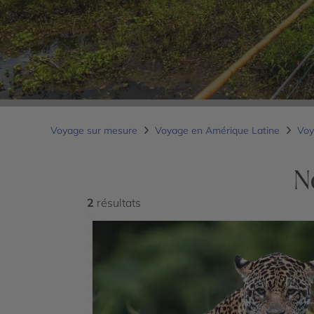
Voyage sur mesure
Voyage en Amérique Latine
Voy
N
2
résultats