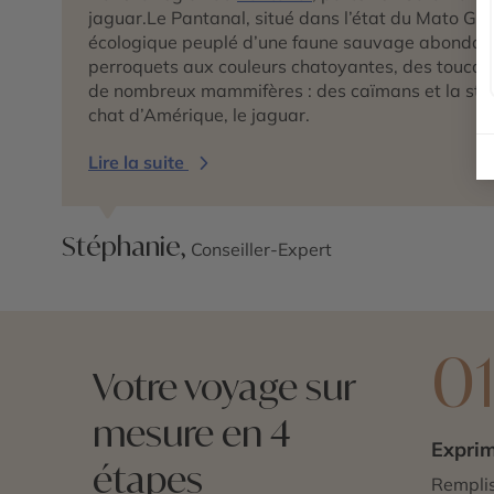
jaguar.Le Pantanal, situé dans l’état du Mato Gro
écologique peuplé d’une faune sauvage abondant
perroquets aux couleurs chatoyantes, des toucans
de nombreux mammifères : des caïmans et la star
chat d’Amérique, le jaguar.
Lire la suite
Stéphanie,
Conseiller-Expert
0
Votre voyage sur
mesure en 4
Exprim
étapes
Remplis