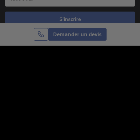
S’inscrire
Demander un devis
Cercle des Voyages est une agence de voyage
spécialisée dans le sur-mesure, appartenant au groupe
Cercle des Vacances. Grâce à notre expertise et notre
passion du voyage, nous sommes là pour vous aider à
réaliser le voyage de vos rêves. Notre équipe est à
votre écoute pour créer le voyage qui vous ressemble.
Co-concevez votre voyage
Nous contacter
Venez nous voir