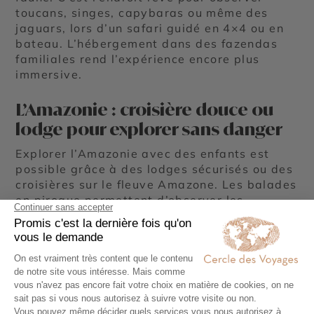
toucans, singes, capybaras ou même des
jaguars, lors d’un safari guidé en 4×4 ou en
bateau. L’hébergement dans des fazendas
familiales rend l’expérience encore plus
immersive.
L’Amazonie : croisière douce ou
lodge pour explorer sans danger
Explorer l’Amazonie avec des enfants est
possible grâce à des lodges sécurisés ou des
croisières sur le fleuve Amazone. Les balades
en pirogue permettent d’observer les
dauphins roses et la forêt tropicale, tout en
garantissant confort et sécurité.
Les plages du Nordeste : farniente
et activités nautiques pour tous
Les plages de Jericoacoara, Barra Grande ou