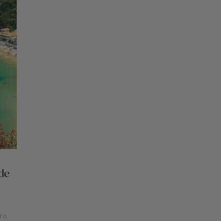
 de
ro