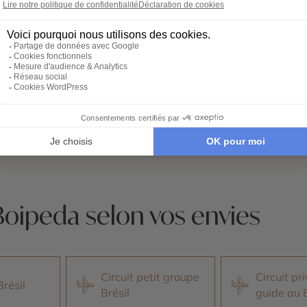
Parc nationa
hapada Diamantina
Lençóis Mar
idées voyage
Nos 1 idées voyage
Boipeda selon vos envies
Circuit petit groupe
Circuit pr
Brésil
Brésil
guide au B