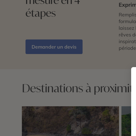
mesure en 4
Exprim
étapes
Remplis
formulai
laissez 
rêves d
inspira
Demander un devis
période
Destinations à proximit