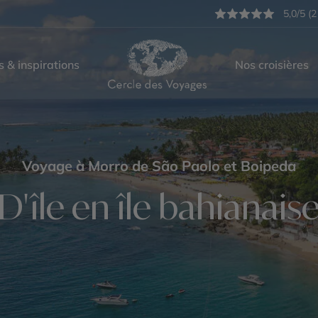
5,0/5 (2
s & inspirations
Nos croisières
Voyage à Morro de São Paolo et Boipeda
D'île en île bahianais