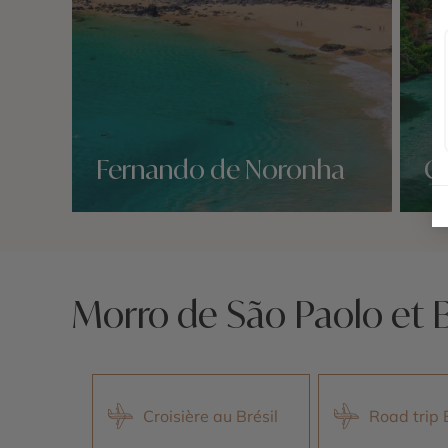
Fernando de Noronha
C
Nos 1 idées voyage
Nos 1 
Morro de São Paolo et 
Croisière au Brésil
Road trip 