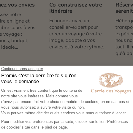
ez vos envies
Co-construisez votre
Réserv
itinéraire
séréni
sez notre
Échangez avec un
Héberg
re en ligne et
conseiller-expert pour
transpor
libre cours à vos
créer un voyage à votre
expérie
e voyage :
image, adapté à vos
nous no
tions, budget,
envies et à votre rythme.
tout. Il
 idéale…
qu’à par
é de Morro de São Paolo et 