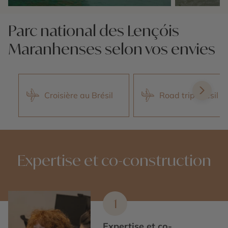
Nos 3 idées voyage
Nos 3 idées vo
Parc national des Lençóis
Maranhenses selon vos envies
Croisière au Brésil
Road trip Brésil
Expertise et co-construction
1
Expertise et co-