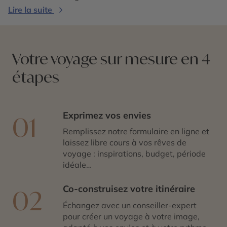
plages vous attendent pour une expérience inoubliable.
Lire la suite
Votre voyage sur mesure en 4
étapes
Exprimez vos envies
01
Remplissez notre formulaire en ligne et
laissez libre cours à vos rêves de
voyage : inspirations, budget, période
idéale…
Co-construisez votre itinéraire
02
Échangez avec un conseiller-expert
pour créer un voyage à votre image,