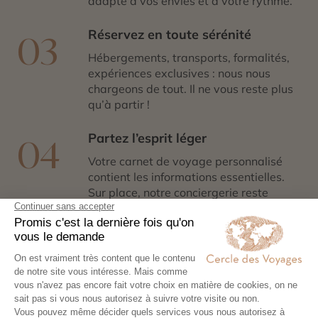
adapté à vos envies et à votre rythme.
Réservez en toute sérénité
03
Hébergements, transports, formalités,
expériences exclusives : nous nous
chargeons de tout. Il ne vous reste plus
qu’à partir !
Partez l’esprit léger
04
Votre carnet de voyage personnalisé
contient les informations essentielles.
Sur place, notre conciergerie reste
disponible 24/7
Demander un devis