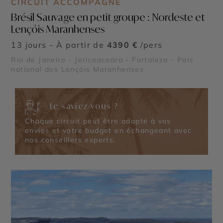
CIRCUIT ACCOMPAGNÉ
Brésil Sauvage en petit groupe : Nordeste et
Lençóis Maranhenses
13 jours - À partir de
4390 €
/pers
Rio de Janeiro - Jericoacoara - Fortaleza - Parc
national des Lençóis Maranhenses
Le saviez-vous ?
Chaque circuit peut être adapté à vos
envies et votre budget en échangeant avec
nos conseillers experts.