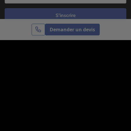
S’inscrire
Demander un devis
Cercle des Voyages est une agence de voyage
spécialisée dans le sur-mesure, appartenant au groupe
Cercle des Vacances. Grâce à notre expertise et notre
passion du voyage, nous sommes là pour vous aider à
réaliser le voyage de vos rêves. Notre équipe est à
votre écoute pour créer le voyage qui vous ressemble.
Co-concevez votre voyage
Nous contacter
Venez nous voir