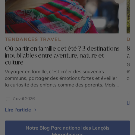
TENDANCES TRAVEL
DE
Où partir en famille cet été ? 3 destinations
8 d
inoubliables entre aventure, nature et
act
culture
Gol
et 
Voyager en famille, c’est créer des souvenirs
act
communs, partager des émotions fortes et éveiller
? P
la curiosité des enfants comme des parents. Mais
off
où partir en famille cet été pour conjuguer
Eur
dépaysement, sécurité, activités adaptées et
7 avril 2026
Lire
Amé
émerveillement ? Certaines destinations se
Lire l'article
démarquent particulièrement par leur richesse
culturelle, leurs paysages variés et leur capacité à
séduire toutes […]
Notre Blog Parc national des Lençóis
Maranhenses