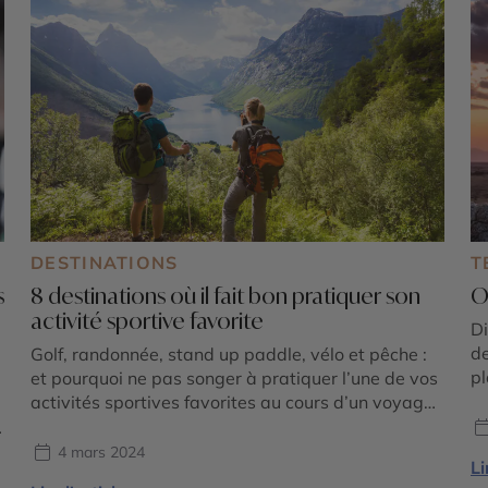
DESTINATIONS
T
s
8 destinations où il fait bon pratiquer son
O
activité sportive favorite
Di
de
Golf, randonnée, stand up paddle, vélo et pêche :
pl
et pourquoi ne pas songer à pratiquer l’une de vos
de
activités sportives favorites au cours d’un voyage
Zo
? Partout sur le globe, des destinations vous en
C’
offrent la possibilité ! Suivez-nous aux Caraïbes, en
4 mars 2024
Li
BÉ
Europe, en Amérique du Nord, en Océanie et en