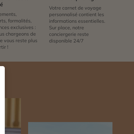
té
Votre carnet de voyage
ements,
personnalisé contient les
ts, formalités,
informations essentielles.
nces exclusives :
Sur place, notre
us chargeons de
conciergerie reste
 ne vous reste plus
disponible 24/7
tir !
n