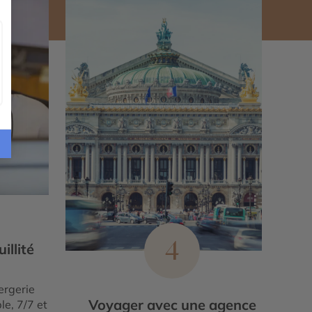
4
illité
ergerie
Voyager avec une agence
le, 7/7 et