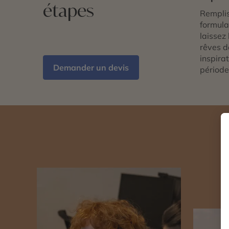
étapes
Remplis
formulai
laissez 
rêves d
inspira
Demander un devis
période