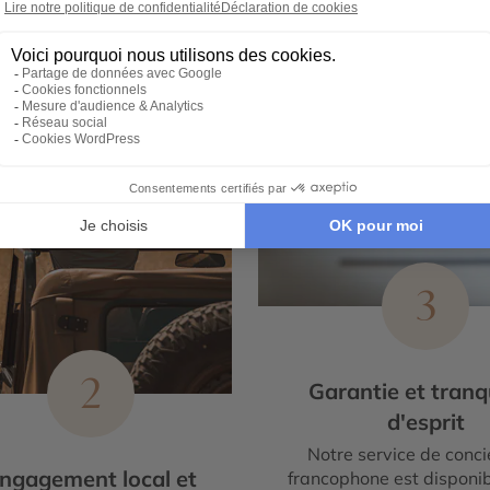
3
2
Garantie et tranqu
d'esprit
Notre service de conci
ngagement local et
francophone est disponib