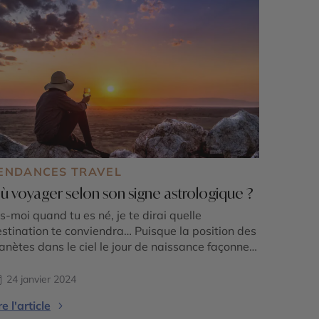
ENDANCES TRAVEL
ù voyager selon son signe astrologique ?
s-moi quand tu es né, je te dirai quelle
stination te conviendra… Puisque la position des
anètes dans le ciel le jour de naissance façonne
s traits de la personnalité, chaque signe du
diaque possède son propre profil de voyageur.
24 janvier 2024
est parti pour un tour du monde en 12 signes !
re l'article
LIER Découvrir toujours ! […]