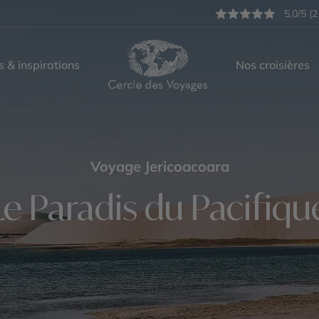
5,0/5 (2
s & inspirations
Nos croisières
Voyage Jericoacoara
Le Paradis du Pacifiqu