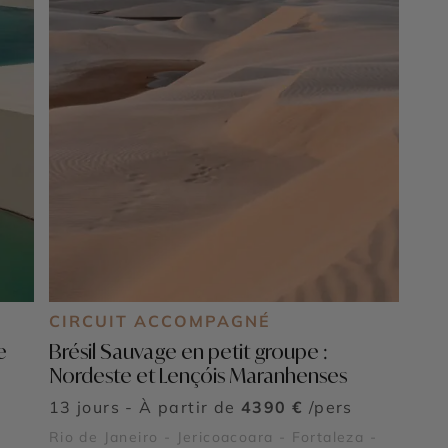
CIRCUIT ACCOMPAGNÉ
e
Brésil Sauvage en petit groupe :
Nordeste et Lençóis Maranhenses
13 jours - À partir de
4390 €
/pers
Rio de Janeiro - Jericoacoara - Fortaleza -