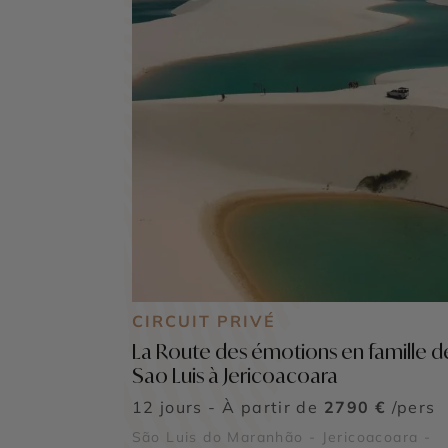
CIRCUIT PRIVÉ
La Route des émotions en famille d
Sao Luis à Jericoacoara
12 jours - À partir de
2790 €
/pers
São Luis do Maranhão - Jericoacoara -