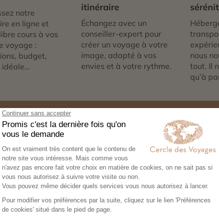
itinéraire
séréni
sez notre
Échangez avec un
Héberg
re en ligne et
conseiller-expert pour
transpor
libre cours à vos
créer un voyage à votre
expérie
e voyage :
image, adapté à vos
nous no
tions, budget,
envies et à votre rythme.
tout. Il
 idéale…
qu’à par
Expertise et co-constructio