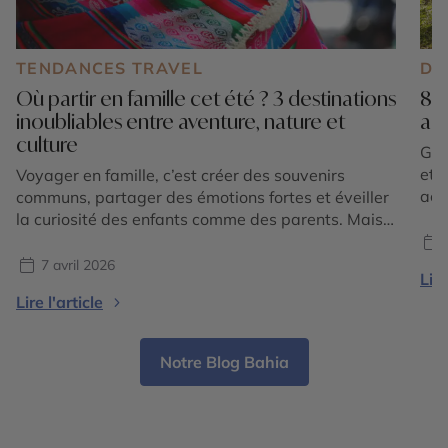
TENDANCES TRAVEL
DE
Où partir en famille cet été ? 3 destinations
8 d
inoubliables entre aventure, nature et
act
culture
Gol
et 
Voyager en famille, c’est créer des souvenirs
act
communs, partager des émotions fortes et éveiller
? P
la curiosité des enfants comme des parents. Mais
off
où partir en famille cet été pour conjuguer
Eur
dépaysement, sécurité, activités adaptées et
7 avril 2026
Lire
Amé
émerveillement ? Certaines destinations se
Lire l'article
démarquent particulièrement par leur richesse
culturelle, leurs paysages variés et leur capacité à
séduire toutes […]
Notre Blog Bahia