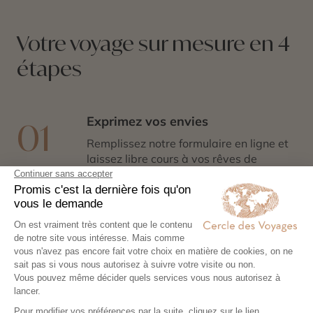
Votre voyage sur mesure en 4
étapes
Exprimez vos envies
01
Remplissez notre formulaire en ligne et
laissez libre cours à vos rêves de
voyage : inspirations, budget, période
idéale…
Co-construisez votre itinéraire
02
Échangez avec un conseiller-expert
pour créer un voyage à votre image,
adapté à vos envies et à votre rythme.
Réservez en toute sérénité