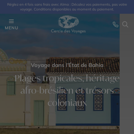
Réglez en 4 fois sans frais avec Alma : Décalez vos paiements, pas votre
voyage. Conditions disponibles au moment du paiement.
MENU
Voyage dans l’État de Bahia
Plages tropicales, héritage
afro-brésilien et trésors
coloniaux