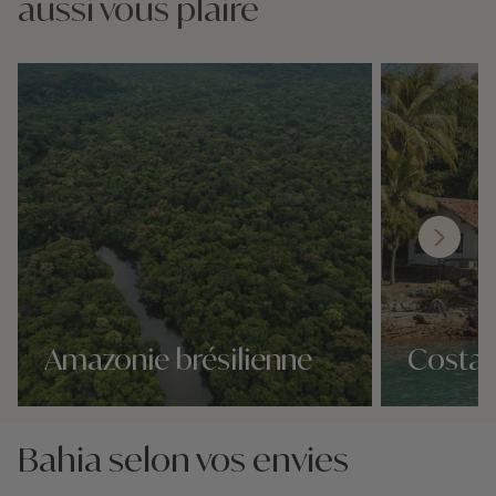
aussi vous plaire
Amazonie brésilienne
Costa 
Nos 5 idées voyage
Nos 5 idées vo
Bahia selon vos envies