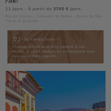
Paulo
11 jours - À partir de
3700 €
/pers
Rio de Janeiro - Salvador de Bahia - Morro de São
Paolo et Boipeda
Le saviez-vous ?
Chaque circuit peut être adapté à vos
envies et votre budget en échangeant avec
nos conseillers experts.