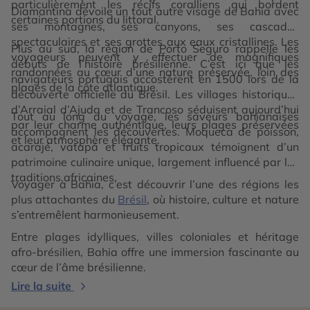
particulièrement les récifs coralliens qui bordent
Diamantina dévoile un tout autre visage de Bahia avec
certaines portions du littoral.
ses montagnes, ses canyons, ses cascades
spectaculaires et ses grottes aux eaux cristallines. Les
Plus au sud, la région de Porto Seguro rappelle les
voyageurs peuvent y effectuer de magnifiques
débuts de l’histoire brésilienne. C’est ici que les
randonnées au cœur d’une nature préservée, loin des
navigateurs portugais accostèrent en 1500 lors de la
plages de la côte atlantique.
découverte officielle du Brésil. Les villages historiques
d’Arraial d’Ajuda et de Trancoso séduisent aujourd’hui
Tout au long du voyage, les saveurs bahianaises
par leur charme authentique, leurs plages préservées
accompagnent les découvertes. Moqueca de poisson,
et leur atmosphère élégante.
acarajé, vatapá et fruits tropicaux témoignent d’un
patrimoine culinaire unique, largement influencé par les
traditions africaines.
Voyager à Bahia, c’est découvrir l’une des régions les
plus attachantes du
Brésil
, où histoire, culture et nature
s’entremêlent harmonieusement.
Entre plages idylliques, villes coloniales et héritage
afro-brésilien, Bahia offre une immersion fascinante au
cœur de l’âme brésilienne.
Lire la suite