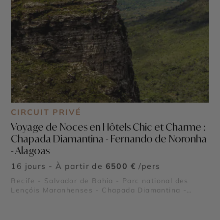
CIRCUIT PRIVÉ
Voyage de Noces en Hôtels Chic et Charme :
Chapada Diamantina - Fernando de Noronha
- Alagoas
16 jours - À partir de
6500 €
/pers
Recife - Salvador de Bahia - Parc national des
Lençóis Maranhenses - Chapada Diamantina -
Fernando de Noronha