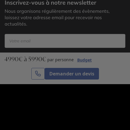
Inscrivez-vous à notre newsletter
Nous organisons régulièrement des évènements,
laissez votre adresse email pour recevoir nos
actualités.
4990€ à 5990€
S’inscrire
par personne
Budget
Demander un devis
Cercle des Voyages est une agence de voyage
spécialisée dans le sur-mesure, appartenant au groupe
Cercle des Vacances. Grâce à notre expertise et notre
passion du voyage, nous sommes là pour vous aider à
réaliser le voyage de vos rêves. Notre équipe est à
votre écoute pour créer le voyage qui vous ressemble.