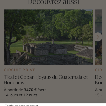
Découvrez aussi
CIRCUIT PRIVÉ
CIRC
Tikal et Copan : joyaux du Guatemala et
Décou
Honduras
Kom
À partir de
3470 €
/pers
À part
14 jours et 12 nuits
15 jou