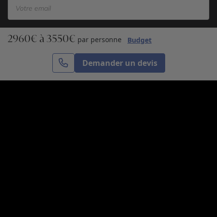
2960€ à 3550€
S’inscrire
par personne
Budget
Demander un devis
Cercle des Voyages est une agence de voyage
spécialisée dans le sur-mesure, appartenant au groupe
Cercle des Vacances. Grâce à notre expertise et notre
passion du voyage, nous sommes là pour vous aider à
réaliser le voyage de vos rêves. Notre équipe est à
votre écoute pour créer le voyage qui vous ressemble.
Co-concevez votre voyage
Nous contacter