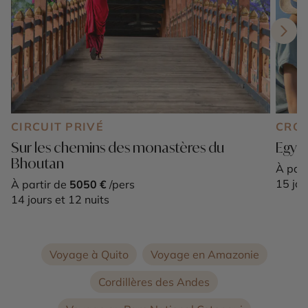
CIRCUIT PRIVÉ
CROI
Sur les chemins des monastères du
Egypt
Bhoutan
À part
15 jou
À partir de
5050 €
/pers
14 jours et 12 nuits
Voyage à Quito
Voyage en Amazonie
Cordillères des Andes