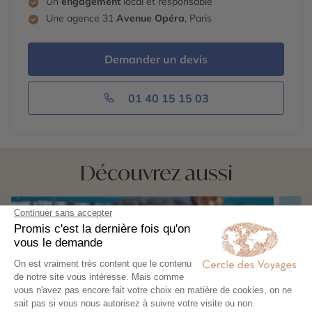
Un
engagement
local et responsable
Une agence 31
Avenue Opéra
, Paris
Demander un devis
01 40 15 15 03
Découvrez aussi